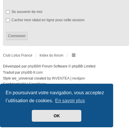
Se souvenir de moi
Cacher mon statut en ligne pour cette session
Club Lotus France
Index du forum
Développé par
phpBB
® Forum Software © phpBB Limited
Traduit par
phpBB-fr.com
Style we_universal created by
INVENTEA
|
nextgen
Confidentialité
|
Conditions
En poursuivant votre navigation, vous acceptez
l’utilisation de cookies.
En savoir plus
OK