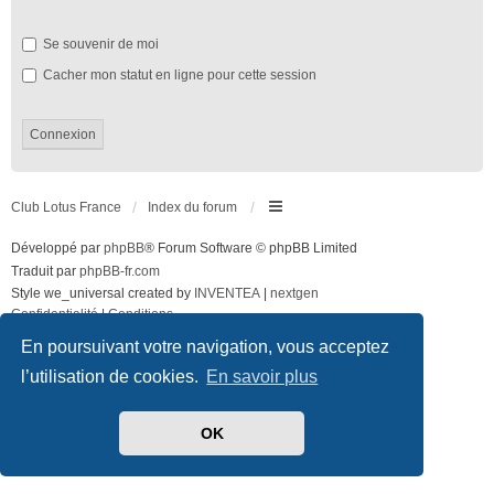
Se souvenir de moi
Cacher mon statut en ligne pour cette session
Club Lotus France
Index du forum
Développé par
phpBB
® Forum Software © phpBB Limited
Traduit par
phpBB-fr.com
Style we_universal created by
INVENTEA
|
nextgen
Confidentialité
|
Conditions
En poursuivant votre navigation, vous acceptez
l’utilisation de cookies.
En savoir plus
OK