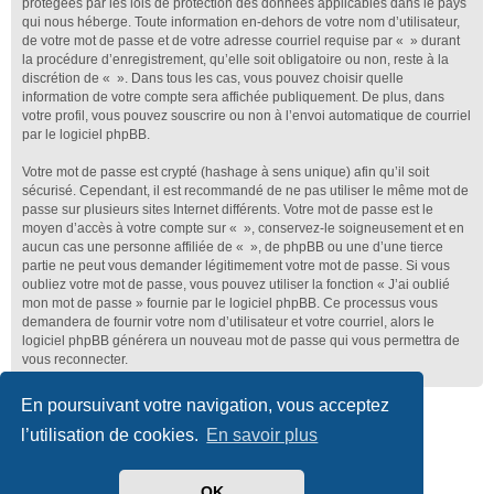
protégées par les lois de protection des données applicables dans le pays
qui nous héberge. Toute information en-dehors de votre nom d’utilisateur,
de votre mot de passe et de votre adresse courriel requise par « » durant
la procédure d’enregistrement, qu’elle soit obligatoire ou non, reste à la
discrétion de « ». Dans tous les cas, vous pouvez choisir quelle
information de votre compte sera affichée publiquement. De plus, dans
votre profil, vous pouvez souscrire ou non à l’envoi automatique de courriel
par le logiciel phpBB.
Votre mot de passe est crypté (hashage à sens unique) afin qu’il soit
sécurisé. Cependant, il est recommandé de ne pas utiliser le même mot de
passe sur plusieurs sites Internet différents. Votre mot de passe est le
moyen d’accès à votre compte sur « », conservez-le soigneusement et en
aucun cas une personne affiliée de « », de phpBB ou une d’une tierce
partie ne peut vous demander légitimement votre mot de passe. Si vous
oubliez votre mot de passe, vous pouvez utiliser la fonction « J’ai oublié
mon mot de passe » fournie par le logiciel phpBB. Ce processus vous
demandera de fournir votre nom d’utilisateur et votre courriel, alors le
logiciel phpBB générera un nouveau mot de passe qui vous permettra de
vous reconnecter.
En poursuivant votre navigation, vous acceptez
Club Lotus France
Index du forum
l’utilisation de cookies.
En savoir plus
Développé par
phpBB
® Forum Software © phpBB Limited
Traduit par
phpBB-fr.com
OK