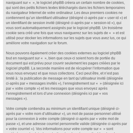
naviguant sur « », le logiciel phpBB créera un certain nombre de cookies,
qui sont des petits fichiers textes téléchargés dans les fichiers temporaires
du navigateur Internet de votre ordinateur. Les deux premiers cookies ne
contiennent qu’un identifiant utilisateur (désigné ci-après par « user-id ») et
un identifiant de session invité (désigné ci-après par « session-id »), qui
vous sont automatiquement assignés par le logiciel phpBB. Un troisième
cookie sera créé une fois que vous naviguerez sur les sujets de « » et est
utilisé pour stocker les informations sur les sujets que vous avez lus, ce qui
améliore votre navigation sur le forum.
Nous pouvons également créer des cookies externes au logiciel phpBB
tout en naviguant sur « », bien que ceux-ci soient hors de portée du
document qui est prévu pour couvrir seulement les pages créées par le
logiciel phpBB. La seconde manière est de récupérer l’information que
vous nous envoyez et que nous collectons. Ceci peut être, et n’est pas
limité à : la publication de message en tant qu’utilisateur invité (désignée
ci-après par « messages invités »), l’enregistrement sur « » (désignée ici
par « votre compte ») et les messages que vous envoyez après
l’enregistrement et lors d’une connexion (désignés ici par « vos
messages »).
Votre compte contiendra au minimum un identifiant unique (désigné ci-
après par « votre nom d’utilisateur »), un mot de passe personnel utilisé
pour la connexion à votre compte (désigné ci-après par « votre mot de
passe »), et une adresse courriel personnelle valide (désignée ci-après par
« votre courriel »). Vos informations pour votre compte sur « » sont