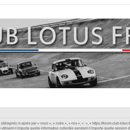
désignés ci-après par « nous », « notre », « nos », « », « https://forum.club-lotus.fr 
isent n’importe quelle information collectée pendant n’importe quelle session d’ut