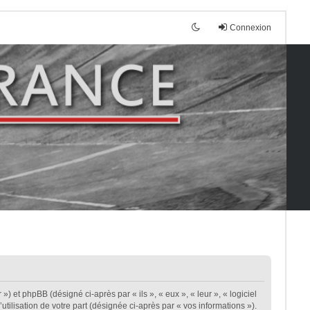
Connexion
») et phpBB (désigné ci-après par « ils », « eux », « leur », « logiciel
ilisation de votre part (désignée ci-après par « vos informations »).