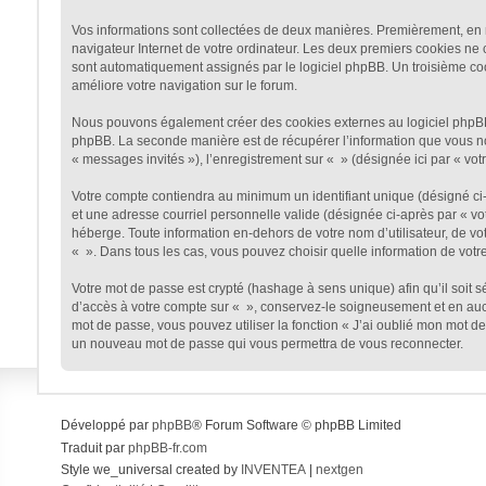
Vos informations sont collectées de deux manières. Premièrement, en na
navigateur Internet de votre ordinateur. Les deux premiers cookies ne co
sont automatiquement assignés par le logiciel phpBB. Un troisième cooki
améliore votre navigation sur le forum.
Nous pouvons également créer des cookies externes au logiciel phpBB t
phpBB. La seconde manière est de récupérer l’information que vous nous 
« messages invités »), l’enregistrement sur « » (désignée ici par « v
Votre compte contiendra au minimum un identifiant unique (désigné ci-a
et une adresse courriel personnelle valide (désignée ci-après par « vo
héberge. Toute information en-dehors de votre nom d’utilisateur, de vot
« ». Dans tous les cas, vous pouvez choisir quelle information de votr
Votre mot de passe est crypté (hashage à sens unique) afin qu’il soit 
d’accès à votre compte sur « », conservez-le soigneusement et en auc
mot de passe, vous pouvez utiliser la fonction « J’ai oublié mon mot de
un nouveau mot de passe qui vous permettra de vous reconnecter.
Développé par
phpBB
® Forum Software © phpBB Limited
Traduit par
phpBB-fr.com
Style we_universal created by
INVENTEA
|
nextgen