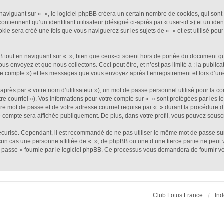
viguant sur « », le logiciel phpBB créera un certain nombre de cookies, qui sont de
ntiennent qu’un identifiant utilisateur (désigné ci-après par « user-id ») et un ident
e sera créé une fois que vous naviguerez sur les sujets de « » et est utilisé pour 
out en naviguant sur « », bien que ceux-ci soient hors de portée du document qui 
envoyez et que nous collectons. Ceci peut être, et n’est pas limité à : la publicat
otre compte ») et les messages que vous envoyez après l’enregistrement et lors d’u
près par « votre nom d’utilisateur »), un mot de passe personnel utilisé pour la c
tre courriel »). Vos informations pour votre compte sur « » sont protégées par les 
re mot de passe et de votre adresse courriel requise par « » durant la procédure d’e
e compte sera affichée publiquement. De plus, dans votre profil, vous pouvez souscr
sécurisé. Cependant, il est recommandé de ne pas utiliser le même mot de passe sur 
un cas une personne affiliée de « », de phpBB ou une d’une tierce partie ne peut
 passe » fournie par le logiciel phpBB. Ce processus vous demandera de fournir votr
Club Lotus France
Ind