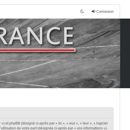
Connexion
») et phpBB (désigné ci-après par « ils », « eux », « leur », « logiciel
ilisation de votre part (désignée ci-après par « vos informations »).