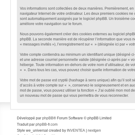
Vos informations sont collectées de deux manières. Premièrement, en na
navigateur Internet de votre ordinateur. Les deux premiers cookies ne co
sont automatiquement assignés par le logiciel phpBB. Un troisième cooki
améliore votre navigation sur le forum.
Nous pouvons également créer des cookies externes au logiciel phpBB t
phpBB. La seconde manière est de récupérer l’information que vous nous 
« messages invités »), l’enregistrement sur « » (désignée ici par « v
Votre compte contiendra au minimum un identifiant unique (désigné ci-a
et une adresse courriel personnelle valide (désignée ci-après par « vo
héberge. Toute information en-dehors de votre nom d’utilisateur, de vot
« ». Dans tous les cas, vous pouvez choisir quelle information de votr
Votre mot de passe est crypté (hashage à sens unique) afin qu’il soit 
d’accès à votre compte sur « », conservez-le soigneusement et en auc
mot de passe, vous pouvez utiliser la fonction « J’ai oublié mon mot de
un nouveau mot de passe qui vous permettra de vous reconnecter.
Développé par
phpBB
® Forum Software © phpBB Limited
Traduit par
phpBB-fr.com
Style we_universal created by
INVENTEA
|
nextgen