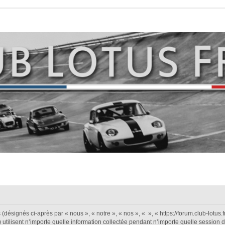
désignés ci-après par « nous », « notre », « nos », « », « https://forum.club-lotus.fr 
isent n’importe quelle information collectée pendant n’importe quelle session d’ut