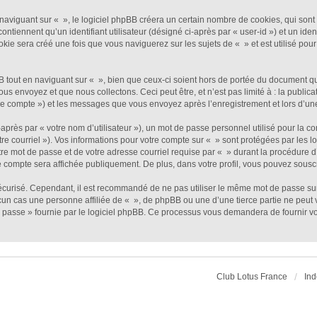
viguant sur « », le logiciel phpBB créera un certain nombre de cookies, qui sont de
ntiennent qu’un identifiant utilisateur (désigné ci-après par « user-id ») et un ident
e sera créé une fois que vous naviguerez sur les sujets de « » et est utilisé pour 
out en naviguant sur « », bien que ceux-ci soient hors de portée du document qui 
envoyez et que nous collectons. Ceci peut être, et n’est pas limité à : la publicat
otre compte ») et les messages que vous envoyez après l’enregistrement et lors d’u
près par « votre nom d’utilisateur »), un mot de passe personnel utilisé pour la c
tre courriel »). Vos informations pour votre compte sur « » sont protégées par les 
re mot de passe et de votre adresse courriel requise par « » durant la procédure d’e
e compte sera affichée publiquement. De plus, dans votre profil, vous pouvez souscr
sécurisé. Cependant, il est recommandé de ne pas utiliser le même mot de passe sur 
un cas une personne affiliée de « », de phpBB ou une d’une tierce partie ne peut
 passe » fournie par le logiciel phpBB. Ce processus vous demandera de fournir votr
Club Lotus France
Ind