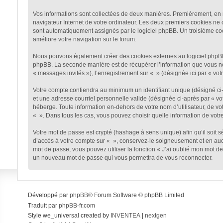
Vos informations sont collectées de deux manières. Premièrement, en na
navigateur Internet de votre ordinateur. Les deux premiers cookies ne co
sont automatiquement assignés par le logiciel phpBB. Un troisième cooki
améliore votre navigation sur le forum.
Nous pouvons également créer des cookies externes au logiciel phpBB t
phpBB. La seconde manière est de récupérer l’information que vous nous 
« messages invités »), l’enregistrement sur « » (désignée ici par « v
Votre compte contiendra au minimum un identifiant unique (désigné ci-a
et une adresse courriel personnelle valide (désignée ci-après par « vo
héberge. Toute information en-dehors de votre nom d’utilisateur, de vot
« ». Dans tous les cas, vous pouvez choisir quelle information de votr
Votre mot de passe est crypté (hashage à sens unique) afin qu’il soit 
d’accès à votre compte sur « », conservez-le soigneusement et en auc
mot de passe, vous pouvez utiliser la fonction « J’ai oublié mon mot de
un nouveau mot de passe qui vous permettra de vous reconnecter.
Développé par
phpBB
® Forum Software © phpBB Limited
Traduit par
phpBB-fr.com
Style we_universal created by
INVENTEA
|
nextgen