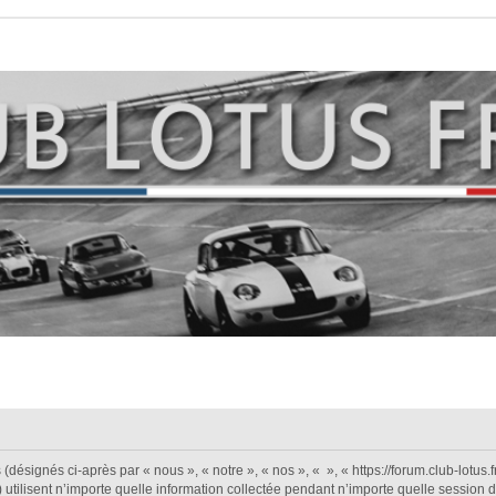
désignés ci-après par « nous », « notre », « nos », « », « https://forum.club-lotus.fr 
isent n’importe quelle information collectée pendant n’importe quelle session d’ut