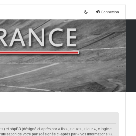
Connexion
») et phpBB (désigné ci-après par « ils », « eux », « leur », « logiciel
ilisation de votre part (désignée ci-après par « vos informations »).