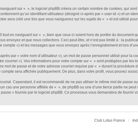
viguant sur « », le logiciel phpBB créera un certain nombre de cookies, qui sont de
ntiennent qu’un identifiant utilisateur (désigné ci-après par « user-id ») et un ident
e sera créé une fois que vous naviguerez sur les sujets de « » et est utilisé pour 
out en naviguant sur « », bien que ceux-ci soient hors de portée du document qui 
envoyez et que nous collectons. Ceci peut être, et n’est pas limité à : la publicat
otre compte ») et les messages que vous envoyez après l’enregistrement et lors d’u
près par « votre nom d’utilisateur »), un mot de passe personnel utilisé pour la c
tre courriel »). Vos informations pour votre compte sur « » sont protégées par les 
re mot de passe et de votre adresse courriel requise par « » durant la procédure d’e
e compte sera affichée publiquement. De plus, dans votre profil, vous pouvez souscr
sécurisé. Cependant, il est recommandé de ne pas utiliser le même mot de passe sur 
un cas une personne affiliée de « », de phpBB ou une d’une tierce partie ne peut
 passe » fournie par le logiciel phpBB. Ce processus vous demandera de fournir votr
Club Lotus France
Ind