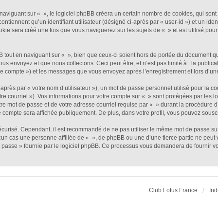
viguant sur « », le logiciel phpBB créera un certain nombre de cookies, qui sont de
ntiennent qu’un identifiant utilisateur (désigné ci-après par « user-id ») et un ident
e sera créé une fois que vous naviguerez sur les sujets de « » et est utilisé pour 
out en naviguant sur « », bien que ceux-ci soient hors de portée du document qui 
envoyez et que nous collectons. Ceci peut être, et n’est pas limité à : la publicat
otre compte ») et les messages que vous envoyez après l’enregistrement et lors d’u
près par « votre nom d’utilisateur »), un mot de passe personnel utilisé pour la c
tre courriel »). Vos informations pour votre compte sur « » sont protégées par les 
re mot de passe et de votre adresse courriel requise par « » durant la procédure d’e
e compte sera affichée publiquement. De plus, dans votre profil, vous pouvez souscr
sécurisé. Cependant, il est recommandé de ne pas utiliser le même mot de passe sur 
un cas une personne affiliée de « », de phpBB ou une d’une tierce partie ne peut
 passe » fournie par le logiciel phpBB. Ce processus vous demandera de fournir votr
Club Lotus France
Ind