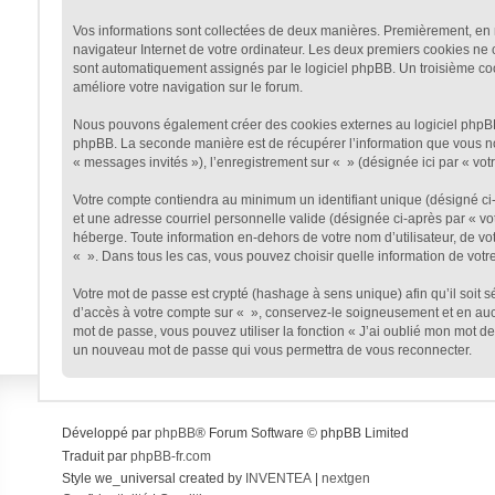
Vos informations sont collectées de deux manières. Premièrement, en na
navigateur Internet de votre ordinateur. Les deux premiers cookies ne co
sont automatiquement assignés par le logiciel phpBB. Un troisième cooki
améliore votre navigation sur le forum.
Nous pouvons également créer des cookies externes au logiciel phpBB t
phpBB. La seconde manière est de récupérer l’information que vous nous 
« messages invités »), l’enregistrement sur « » (désignée ici par « v
Votre compte contiendra au minimum un identifiant unique (désigné ci-a
et une adresse courriel personnelle valide (désignée ci-après par « vo
héberge. Toute information en-dehors de votre nom d’utilisateur, de vot
« ». Dans tous les cas, vous pouvez choisir quelle information de votr
Votre mot de passe est crypté (hashage à sens unique) afin qu’il soit 
d’accès à votre compte sur « », conservez-le soigneusement et en auc
mot de passe, vous pouvez utiliser la fonction « J’ai oublié mon mot de
un nouveau mot de passe qui vous permettra de vous reconnecter.
Développé par
phpBB
® Forum Software © phpBB Limited
Traduit par
phpBB-fr.com
Style we_universal created by
INVENTEA
|
nextgen