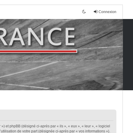
Connexion
») et phpBB (désigné ci-après par « ils », « eux », « leur », « logiciel
ilisation de votre part (désignée ci-après par « vos informations »).