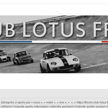
désignés ci-après par « nous », « notre », « nos », « », « https://forum.club-lotus.fr 
isent n’importe quelle information collectée pendant n’importe quelle session d’ut