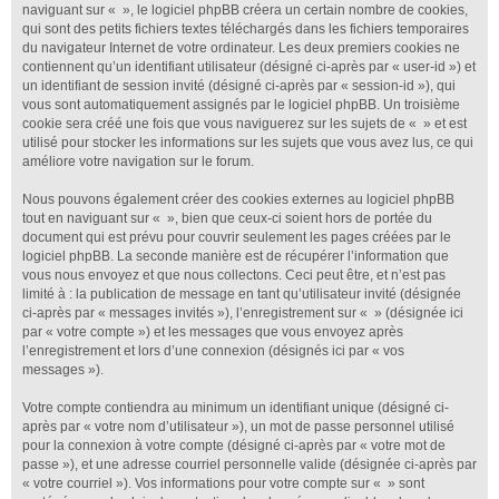
naviguant sur « », le logiciel phpBB créera un certain nombre de cookies,
qui sont des petits fichiers textes téléchargés dans les fichiers temporaires
du navigateur Internet de votre ordinateur. Les deux premiers cookies ne
contiennent qu’un identifiant utilisateur (désigné ci-après par « user-id ») et
un identifiant de session invité (désigné ci-après par « session-id »), qui
vous sont automatiquement assignés par le logiciel phpBB. Un troisième
cookie sera créé une fois que vous naviguerez sur les sujets de « » et est
utilisé pour stocker les informations sur les sujets que vous avez lus, ce qui
améliore votre navigation sur le forum.
Nous pouvons également créer des cookies externes au logiciel phpBB
tout en naviguant sur « », bien que ceux-ci soient hors de portée du
document qui est prévu pour couvrir seulement les pages créées par le
logiciel phpBB. La seconde manière est de récupérer l’information que
vous nous envoyez et que nous collectons. Ceci peut être, et n’est pas
limité à : la publication de message en tant qu’utilisateur invité (désignée
ci-après par « messages invités »), l’enregistrement sur « » (désignée ici
par « votre compte ») et les messages que vous envoyez après
l’enregistrement et lors d’une connexion (désignés ici par « vos
messages »).
Votre compte contiendra au minimum un identifiant unique (désigné ci-
après par « votre nom d’utilisateur »), un mot de passe personnel utilisé
pour la connexion à votre compte (désigné ci-après par « votre mot de
passe »), et une adresse courriel personnelle valide (désignée ci-après par
« votre courriel »). Vos informations pour votre compte sur « » sont