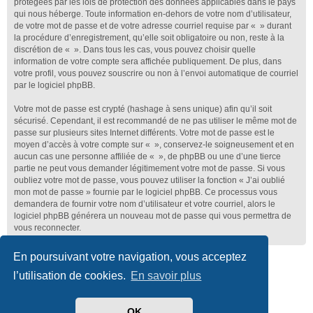
protégées par les lois de protection des données applicables dans le pays
qui nous héberge. Toute information en-dehors de votre nom d’utilisateur,
de votre mot de passe et de votre adresse courriel requise par « » durant
la procédure d’enregistrement, qu’elle soit obligatoire ou non, reste à la
discrétion de « ». Dans tous les cas, vous pouvez choisir quelle
information de votre compte sera affichée publiquement. De plus, dans
votre profil, vous pouvez souscrire ou non à l’envoi automatique de courriel
par le logiciel phpBB.
Votre mot de passe est crypté (hashage à sens unique) afin qu’il soit
sécurisé. Cependant, il est recommandé de ne pas utiliser le même mot de
passe sur plusieurs sites Internet différents. Votre mot de passe est le
moyen d’accès à votre compte sur « », conservez-le soigneusement et en
aucun cas une personne affiliée de « », de phpBB ou une d’une tierce
partie ne peut vous demander légitimement votre mot de passe. Si vous
oubliez votre mot de passe, vous pouvez utiliser la fonction « J’ai oublié
mon mot de passe » fournie par le logiciel phpBB. Ce processus vous
demandera de fournir votre nom d’utilisateur et votre courriel, alors le
logiciel phpBB générera un nouveau mot de passe qui vous permettra de
vous reconnecter.
En poursuivant votre navigation, vous acceptez
Club Lotus France
Index du forum
l’utilisation de cookies.
En savoir plus
Développé par
phpBB
® Forum Software © phpBB Limited
Traduit par
phpBB-fr.com
OK