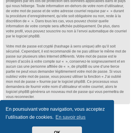
protégées par les lois de protection des données applicables dans le pays
qui nous héberge. Toute information en-dehors de votre nom d’utilisateur,
de votre mot de passe et de votre adresse courriel requise par « » durant
la procédure d’enregistrement, qu’elle soit obligatoire ou non, reste à la
discrétion de « ». Dans tous les cas, vous pouvez choisir quelle
information de votre compte sera affichée publiquement. De plus, dans
votre profil, vous pouvez souscrire ou non à l’envoi automatique de courriel
par le logiciel phpBB.
Votre mot de passe est crypté (hashage à sens unique) afin qu’il soit
sécurisé. Cependant, il est recommandé de ne pas utiliser le même mot de
passe sur plusieurs sites Internet différents. Votre mot de passe est le
moyen d’accès à votre compte sur « », conservez-le soigneusement et en
aucun cas une personne affiliée de « », de phpBB ou une d’une tierce
partie ne peut vous demander légitimement votre mot de passe. Si vous
oubliez votre mot de passe, vous pouvez utiliser la fonction « J’ai oublié
mon mot de passe » fournie par le logiciel phpBB. Ce processus vous
demandera de fournir votre nom d’utilisateur et votre courriel, alors le
logiciel phpBB générera un nouveau mot de passe qui vous permettra de
vous reconnecter.
En poursuivant votre navigation, vous acceptez
Club Lotus France
Index du forum
l’utilisation de cookies.
En savoir plus
Développé par
phpBB
® Forum Software © phpBB Limited
Traduit par
phpBB-fr.com
OK