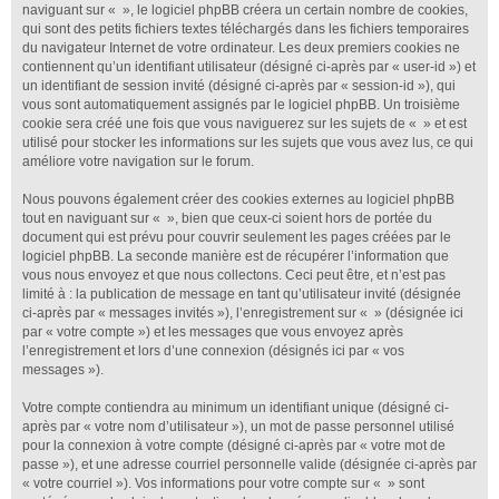
naviguant sur « », le logiciel phpBB créera un certain nombre de cookies,
qui sont des petits fichiers textes téléchargés dans les fichiers temporaires
du navigateur Internet de votre ordinateur. Les deux premiers cookies ne
contiennent qu’un identifiant utilisateur (désigné ci-après par « user-id ») et
un identifiant de session invité (désigné ci-après par « session-id »), qui
vous sont automatiquement assignés par le logiciel phpBB. Un troisième
cookie sera créé une fois que vous naviguerez sur les sujets de « » et est
utilisé pour stocker les informations sur les sujets que vous avez lus, ce qui
améliore votre navigation sur le forum.
Nous pouvons également créer des cookies externes au logiciel phpBB
tout en naviguant sur « », bien que ceux-ci soient hors de portée du
document qui est prévu pour couvrir seulement les pages créées par le
logiciel phpBB. La seconde manière est de récupérer l’information que
vous nous envoyez et que nous collectons. Ceci peut être, et n’est pas
limité à : la publication de message en tant qu’utilisateur invité (désignée
ci-après par « messages invités »), l’enregistrement sur « » (désignée ici
par « votre compte ») et les messages que vous envoyez après
l’enregistrement et lors d’une connexion (désignés ici par « vos
messages »).
Votre compte contiendra au minimum un identifiant unique (désigné ci-
après par « votre nom d’utilisateur »), un mot de passe personnel utilisé
pour la connexion à votre compte (désigné ci-après par « votre mot de
passe »), et une adresse courriel personnelle valide (désignée ci-après par
« votre courriel »). Vos informations pour votre compte sur « » sont