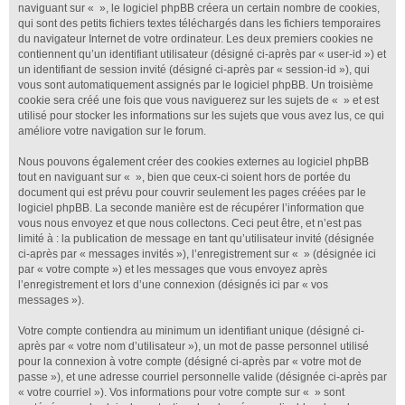
naviguant sur « », le logiciel phpBB créera un certain nombre de cookies,
qui sont des petits fichiers textes téléchargés dans les fichiers temporaires
du navigateur Internet de votre ordinateur. Les deux premiers cookies ne
contiennent qu’un identifiant utilisateur (désigné ci-après par « user-id ») et
un identifiant de session invité (désigné ci-après par « session-id »), qui
vous sont automatiquement assignés par le logiciel phpBB. Un troisième
cookie sera créé une fois que vous naviguerez sur les sujets de « » et est
utilisé pour stocker les informations sur les sujets que vous avez lus, ce qui
améliore votre navigation sur le forum.
Nous pouvons également créer des cookies externes au logiciel phpBB
tout en naviguant sur « », bien que ceux-ci soient hors de portée du
document qui est prévu pour couvrir seulement les pages créées par le
logiciel phpBB. La seconde manière est de récupérer l’information que
vous nous envoyez et que nous collectons. Ceci peut être, et n’est pas
limité à : la publication de message en tant qu’utilisateur invité (désignée
ci-après par « messages invités »), l’enregistrement sur « » (désignée ici
par « votre compte ») et les messages que vous envoyez après
l’enregistrement et lors d’une connexion (désignés ici par « vos
messages »).
Votre compte contiendra au minimum un identifiant unique (désigné ci-
après par « votre nom d’utilisateur »), un mot de passe personnel utilisé
pour la connexion à votre compte (désigné ci-après par « votre mot de
passe »), et une adresse courriel personnelle valide (désignée ci-après par
« votre courriel »). Vos informations pour votre compte sur « » sont