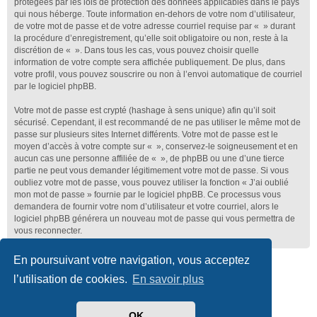
protégées par les lois de protection des données applicables dans le pays
qui nous héberge. Toute information en-dehors de votre nom d’utilisateur,
de votre mot de passe et de votre adresse courriel requise par « » durant
la procédure d’enregistrement, qu’elle soit obligatoire ou non, reste à la
discrétion de « ». Dans tous les cas, vous pouvez choisir quelle
information de votre compte sera affichée publiquement. De plus, dans
votre profil, vous pouvez souscrire ou non à l’envoi automatique de courriel
par le logiciel phpBB.
Votre mot de passe est crypté (hashage à sens unique) afin qu’il soit
sécurisé. Cependant, il est recommandé de ne pas utiliser le même mot de
passe sur plusieurs sites Internet différents. Votre mot de passe est le
moyen d’accès à votre compte sur « », conservez-le soigneusement et en
aucun cas une personne affiliée de « », de phpBB ou une d’une tierce
partie ne peut vous demander légitimement votre mot de passe. Si vous
oubliez votre mot de passe, vous pouvez utiliser la fonction « J’ai oublié
mon mot de passe » fournie par le logiciel phpBB. Ce processus vous
demandera de fournir votre nom d’utilisateur et votre courriel, alors le
logiciel phpBB générera un nouveau mot de passe qui vous permettra de
vous reconnecter.
En poursuivant votre navigation, vous acceptez
Club Lotus France
Index du forum
l’utilisation de cookies.
En savoir plus
Développé par
phpBB
® Forum Software © phpBB Limited
Traduit par
phpBB-fr.com
OK