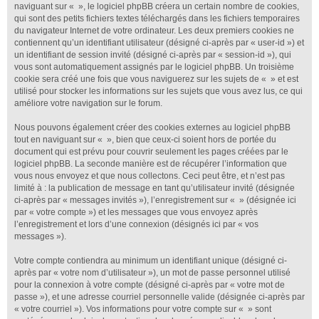
naviguant sur « », le logiciel phpBB créera un certain nombre de cookies,
qui sont des petits fichiers textes téléchargés dans les fichiers temporaires
du navigateur Internet de votre ordinateur. Les deux premiers cookies ne
contiennent qu’un identifiant utilisateur (désigné ci-après par « user-id ») et
un identifiant de session invité (désigné ci-après par « session-id »), qui
vous sont automatiquement assignés par le logiciel phpBB. Un troisième
cookie sera créé une fois que vous naviguerez sur les sujets de « » et est
utilisé pour stocker les informations sur les sujets que vous avez lus, ce qui
améliore votre navigation sur le forum.
Nous pouvons également créer des cookies externes au logiciel phpBB
tout en naviguant sur « », bien que ceux-ci soient hors de portée du
document qui est prévu pour couvrir seulement les pages créées par le
logiciel phpBB. La seconde manière est de récupérer l’information que
vous nous envoyez et que nous collectons. Ceci peut être, et n’est pas
limité à : la publication de message en tant qu’utilisateur invité (désignée
ci-après par « messages invités »), l’enregistrement sur « » (désignée ici
par « votre compte ») et les messages que vous envoyez après
l’enregistrement et lors d’une connexion (désignés ici par « vos
messages »).
Votre compte contiendra au minimum un identifiant unique (désigné ci-
après par « votre nom d’utilisateur »), un mot de passe personnel utilisé
pour la connexion à votre compte (désigné ci-après par « votre mot de
passe »), et une adresse courriel personnelle valide (désignée ci-après par
« votre courriel »). Vos informations pour votre compte sur « » sont