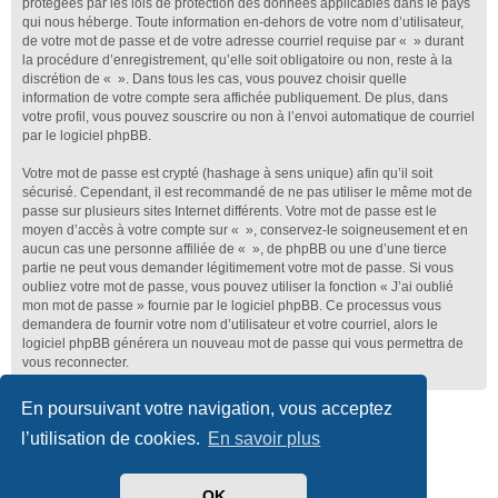
protégées par les lois de protection des données applicables dans le pays
qui nous héberge. Toute information en-dehors de votre nom d’utilisateur,
de votre mot de passe et de votre adresse courriel requise par « » durant
la procédure d’enregistrement, qu’elle soit obligatoire ou non, reste à la
discrétion de « ». Dans tous les cas, vous pouvez choisir quelle
information de votre compte sera affichée publiquement. De plus, dans
votre profil, vous pouvez souscrire ou non à l’envoi automatique de courriel
par le logiciel phpBB.
Votre mot de passe est crypté (hashage à sens unique) afin qu’il soit
sécurisé. Cependant, il est recommandé de ne pas utiliser le même mot de
passe sur plusieurs sites Internet différents. Votre mot de passe est le
moyen d’accès à votre compte sur « », conservez-le soigneusement et en
aucun cas une personne affiliée de « », de phpBB ou une d’une tierce
partie ne peut vous demander légitimement votre mot de passe. Si vous
oubliez votre mot de passe, vous pouvez utiliser la fonction « J’ai oublié
mon mot de passe » fournie par le logiciel phpBB. Ce processus vous
demandera de fournir votre nom d’utilisateur et votre courriel, alors le
logiciel phpBB générera un nouveau mot de passe qui vous permettra de
vous reconnecter.
En poursuivant votre navigation, vous acceptez
Club Lotus France
Index du forum
l’utilisation de cookies.
En savoir plus
Développé par
phpBB
® Forum Software © phpBB Limited
Traduit par
phpBB-fr.com
OK