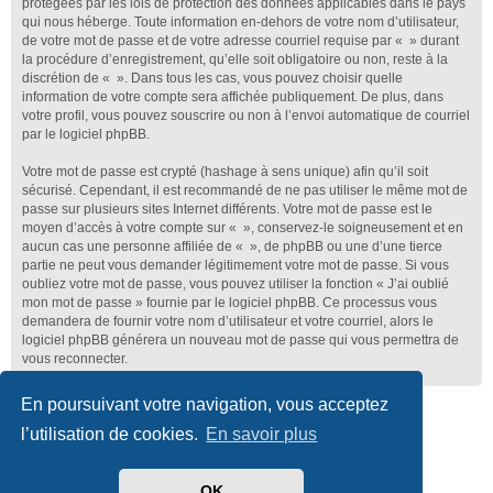
protégées par les lois de protection des données applicables dans le pays
qui nous héberge. Toute information en-dehors de votre nom d’utilisateur,
de votre mot de passe et de votre adresse courriel requise par « » durant
la procédure d’enregistrement, qu’elle soit obligatoire ou non, reste à la
discrétion de « ». Dans tous les cas, vous pouvez choisir quelle
information de votre compte sera affichée publiquement. De plus, dans
votre profil, vous pouvez souscrire ou non à l’envoi automatique de courriel
par le logiciel phpBB.
Votre mot de passe est crypté (hashage à sens unique) afin qu’il soit
sécurisé. Cependant, il est recommandé de ne pas utiliser le même mot de
passe sur plusieurs sites Internet différents. Votre mot de passe est le
moyen d’accès à votre compte sur « », conservez-le soigneusement et en
aucun cas une personne affiliée de « », de phpBB ou une d’une tierce
partie ne peut vous demander légitimement votre mot de passe. Si vous
oubliez votre mot de passe, vous pouvez utiliser la fonction « J’ai oublié
mon mot de passe » fournie par le logiciel phpBB. Ce processus vous
demandera de fournir votre nom d’utilisateur et votre courriel, alors le
logiciel phpBB générera un nouveau mot de passe qui vous permettra de
vous reconnecter.
En poursuivant votre navigation, vous acceptez
Club Lotus France
Index du forum
l’utilisation de cookies.
En savoir plus
Développé par
phpBB
® Forum Software © phpBB Limited
Traduit par
phpBB-fr.com
OK