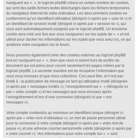
naviguant sur « », le logiciel phpBB créera un certain nombre de cookies,
qui sont des petits fichiers textes téléchargés dans les fichiers temporaires
du navigateur Internet de votre ordinateur. Les deux premiers cookies ne
contiennent qu’un identifiant utilisateur (désigné ci-après par « user-id ») et
un identifiant de session invité (désigné ci-après par « session-id »), qui
vous sont automatiquement assignés par le logiciel phpBB. Un troisième
cookie sera créé une fois que vous naviguerez sur les sujets de « » et est
utilisé pour stocker les informations sur les sujets que vous avez lus, ce qui
améliore votre navigation sur le forum.
Nous pouvons également créer des cookies externes au logiciel phpBB
tout en naviguant sur « », bien que ceux-ci soient hors de portée du
document qui est prévu pour couvrir seulement les pages créées par le
logiciel phpBB. La seconde manière est de récupérer l’information que
vous nous envoyez et que nous collectons. Ceci peut être, et n’est pas
limité à : la publication de message en tant qu’utilisateur invité (désignée
ci-après par « messages invités »), l’enregistrement sur « » (désignée ici
par « votre compte ») et les messages que vous envoyez après
l’enregistrement et lors d’une connexion (désignés ici par « vos
messages »).
Votre compte contiendra au minimum un identifiant unique (désigné ci-
après par « votre nom d’utilisateur »), un mot de passe personnel utilisé
pour la connexion à votre compte (désigné ci-après par « votre mot de
passe »), et une adresse courriel personnelle valide (désignée ci-après par
« votre courriel »). Vos informations pour votre compte sur « » sont