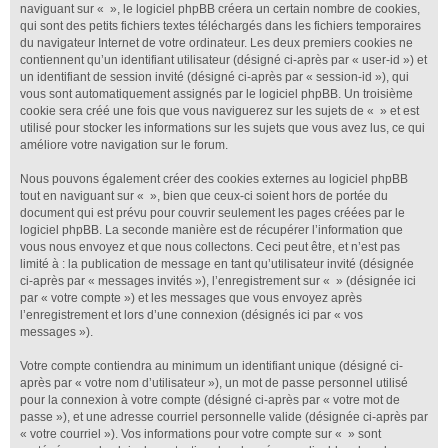
naviguant sur « », le logiciel phpBB créera un certain nombre de cookies,
qui sont des petits fichiers textes téléchargés dans les fichiers temporaires
du navigateur Internet de votre ordinateur. Les deux premiers cookies ne
contiennent qu’un identifiant utilisateur (désigné ci-après par « user-id ») et
un identifiant de session invité (désigné ci-après par « session-id »), qui
vous sont automatiquement assignés par le logiciel phpBB. Un troisième
cookie sera créé une fois que vous naviguerez sur les sujets de « » et est
utilisé pour stocker les informations sur les sujets que vous avez lus, ce qui
améliore votre navigation sur le forum.
Nous pouvons également créer des cookies externes au logiciel phpBB
tout en naviguant sur « », bien que ceux-ci soient hors de portée du
document qui est prévu pour couvrir seulement les pages créées par le
logiciel phpBB. La seconde manière est de récupérer l’information que
vous nous envoyez et que nous collectons. Ceci peut être, et n’est pas
limité à : la publication de message en tant qu’utilisateur invité (désignée
ci-après par « messages invités »), l’enregistrement sur « » (désignée ici
par « votre compte ») et les messages que vous envoyez après
l’enregistrement et lors d’une connexion (désignés ici par « vos
messages »).
Votre compte contiendra au minimum un identifiant unique (désigné ci-
après par « votre nom d’utilisateur »), un mot de passe personnel utilisé
pour la connexion à votre compte (désigné ci-après par « votre mot de
passe »), et une adresse courriel personnelle valide (désignée ci-après par
« votre courriel »). Vos informations pour votre compte sur « » sont