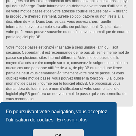
protégées par les lois de protection des données applicables dans le pays
qui nous héberge. Toute information en-dehors de votre nom d’utilisateur,
de votre mot de passe et de votre adresse courriel requise par « » durant
la procédure d’enregistrement, qu’elle soit obligatoire ou non, reste à la
discrétion de « ». Dans tous les cas, vous pouvez choisir quelle
information de votre compte sera affichée publiquement. De plus, dans
votre profil, vous pouvez souscrire ou non à l’envoi automatique de courriel
par le logiciel phpBB.
Votre mot de passe est crypté (hashage à sens unique) afin qu’il soit
sécurisé. Cependant, il est recommandé de ne pas utiliser le même mot de
passe sur plusieurs sites Internet différents. Votre mot de passe est le
moyen d’accès à votre compte sur « », conservez-le soigneusement et en
aucun cas une personne affiliée de « », de phpBB ou une d’une tierce
partie ne peut vous demander légitimement votre mot de passe. Si vous
oubliez votre mot de passe, vous pouvez utiliser la fonction « J’ai oublié
mon mot de passe » fournie par le logiciel phpBB. Ce processus vous
demandera de fournir votre nom d’utilisateur et votre courriel, alors le
logiciel phpBB générera un nouveau mot de passe qui vous permettra de
vous reconnecter.
En poursuivant votre navigation, vous acceptez
Club Lotus France
Index du forum
l’utilisation de cookies.
En savoir plus
Développé par
phpBB
® Forum Software © phpBB Limited
Traduit par
phpBB-fr.com
OK