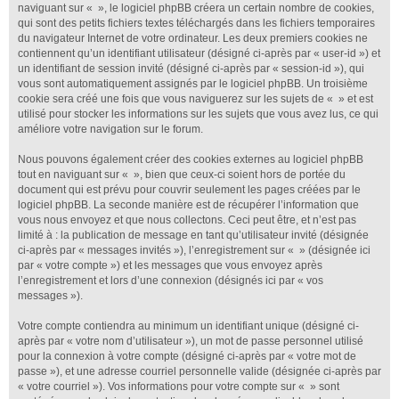
naviguant sur « », le logiciel phpBB créera un certain nombre de cookies,
qui sont des petits fichiers textes téléchargés dans les fichiers temporaires
du navigateur Internet de votre ordinateur. Les deux premiers cookies ne
contiennent qu’un identifiant utilisateur (désigné ci-après par « user-id ») et
un identifiant de session invité (désigné ci-après par « session-id »), qui
vous sont automatiquement assignés par le logiciel phpBB. Un troisième
cookie sera créé une fois que vous naviguerez sur les sujets de « » et est
utilisé pour stocker les informations sur les sujets que vous avez lus, ce qui
améliore votre navigation sur le forum.
Nous pouvons également créer des cookies externes au logiciel phpBB
tout en naviguant sur « », bien que ceux-ci soient hors de portée du
document qui est prévu pour couvrir seulement les pages créées par le
logiciel phpBB. La seconde manière est de récupérer l’information que
vous nous envoyez et que nous collectons. Ceci peut être, et n’est pas
limité à : la publication de message en tant qu’utilisateur invité (désignée
ci-après par « messages invités »), l’enregistrement sur « » (désignée ici
par « votre compte ») et les messages que vous envoyez après
l’enregistrement et lors d’une connexion (désignés ici par « vos
messages »).
Votre compte contiendra au minimum un identifiant unique (désigné ci-
après par « votre nom d’utilisateur »), un mot de passe personnel utilisé
pour la connexion à votre compte (désigné ci-après par « votre mot de
passe »), et une adresse courriel personnelle valide (désignée ci-après par
« votre courriel »). Vos informations pour votre compte sur « » sont