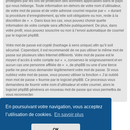
protégées par les lois de protection des données applicables dans le pays
qui nous héberge. Toute information en-dehors de votre nom d’utilisateur,
de votre mot de passe et de votre adresse courriel requise par « » durant
la procédure d’enregistrement, qu’elle soit obligatoire ou non, reste à la
discrétion de « ». Dans tous les cas, vous pouvez choisir quelle
information de votre compte sera affichée publiquement. De plus, dans
votre profil, vous pouvez souscrire ou non à l’envoi automatique de courriel
par le logiciel phpBB.
Votre mot de passe est crypté (hashage à sens unique) afin qu’il soit
sécurisé. Cependant, il est recommandé de ne pas utiliser le même mot de
passe sur plusieurs sites Internet différents. Votre mot de passe est le
moyen d’accès à votre compte sur « », conservez-le soigneusement et en
aucun cas une personne affiliée de « », de phpBB ou une d’une tierce
partie ne peut vous demander légitimement votre mot de passe. Si vous
oubliez votre mot de passe, vous pouvez utiliser la fonction « J’ai oublié
mon mot de passe » fournie par le logiciel phpBB. Ce processus vous
demandera de fournir votre nom d’utilisateur et votre courriel, alors le
logiciel phpBB générera un nouveau mot de passe qui vous permettra de
vous reconnecter.
En poursuivant votre navigation, vous acceptez
Club Lotus France
Index du forum
l’utilisation de cookies.
En savoir plus
Développé par
phpBB
® Forum Software © phpBB Limited
Traduit par
phpBB-fr.com
OK