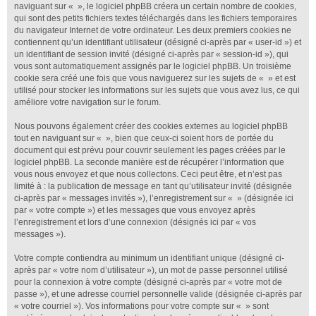
naviguant sur « », le logiciel phpBB créera un certain nombre de cookies,
qui sont des petits fichiers textes téléchargés dans les fichiers temporaires
du navigateur Internet de votre ordinateur. Les deux premiers cookies ne
contiennent qu’un identifiant utilisateur (désigné ci-après par « user-id ») et
un identifiant de session invité (désigné ci-après par « session-id »), qui
vous sont automatiquement assignés par le logiciel phpBB. Un troisième
cookie sera créé une fois que vous naviguerez sur les sujets de « » et est
utilisé pour stocker les informations sur les sujets que vous avez lus, ce qui
améliore votre navigation sur le forum.
Nous pouvons également créer des cookies externes au logiciel phpBB
tout en naviguant sur « », bien que ceux-ci soient hors de portée du
document qui est prévu pour couvrir seulement les pages créées par le
logiciel phpBB. La seconde manière est de récupérer l’information que
vous nous envoyez et que nous collectons. Ceci peut être, et n’est pas
limité à : la publication de message en tant qu’utilisateur invité (désignée
ci-après par « messages invités »), l’enregistrement sur « » (désignée ici
par « votre compte ») et les messages que vous envoyez après
l’enregistrement et lors d’une connexion (désignés ici par « vos
messages »).
Votre compte contiendra au minimum un identifiant unique (désigné ci-
après par « votre nom d’utilisateur »), un mot de passe personnel utilisé
pour la connexion à votre compte (désigné ci-après par « votre mot de
passe »), et une adresse courriel personnelle valide (désignée ci-après par
« votre courriel »). Vos informations pour votre compte sur « » sont