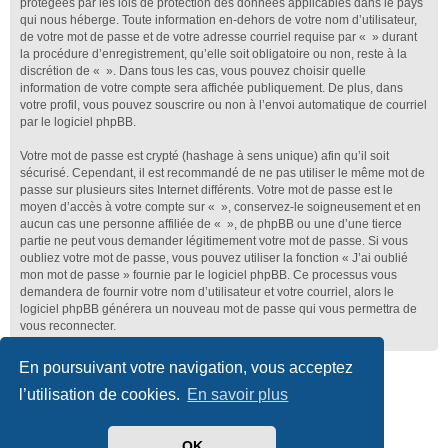
protégées par les lois de protection des données applicables dans le pays
qui nous héberge. Toute information en-dehors de votre nom d’utilisateur,
de votre mot de passe et de votre adresse courriel requise par « » durant
la procédure d’enregistrement, qu’elle soit obligatoire ou non, reste à la
discrétion de « ». Dans tous les cas, vous pouvez choisir quelle
information de votre compte sera affichée publiquement. De plus, dans
votre profil, vous pouvez souscrire ou non à l’envoi automatique de courriel
par le logiciel phpBB.
Votre mot de passe est crypté (hashage à sens unique) afin qu’il soit
sécurisé. Cependant, il est recommandé de ne pas utiliser le même mot de
passe sur plusieurs sites Internet différents. Votre mot de passe est le
moyen d’accès à votre compte sur « », conservez-le soigneusement et en
aucun cas une personne affiliée de « », de phpBB ou une d’une tierce
partie ne peut vous demander légitimement votre mot de passe. Si vous
oubliez votre mot de passe, vous pouvez utiliser la fonction « J’ai oublié
mon mot de passe » fournie par le logiciel phpBB. Ce processus vous
demandera de fournir votre nom d’utilisateur et votre courriel, alors le
logiciel phpBB générera un nouveau mot de passe qui vous permettra de
vous reconnecter.
En poursuivant votre navigation, vous acceptez
Club Lotus France
Index du forum
l’utilisation de cookies.
En savoir plus
Développé par
phpBB
® Forum Software © phpBB Limited
Traduit par
phpBB-fr.com
OK