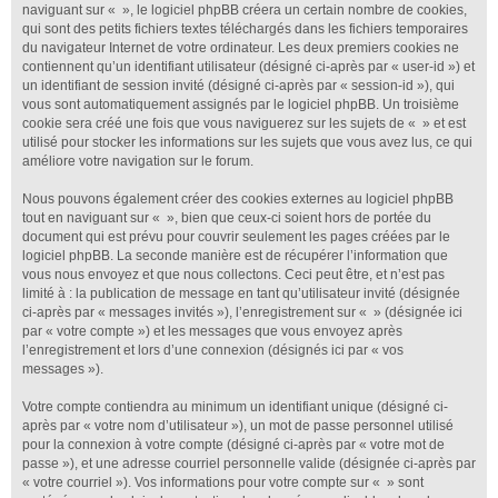
naviguant sur « », le logiciel phpBB créera un certain nombre de cookies,
qui sont des petits fichiers textes téléchargés dans les fichiers temporaires
du navigateur Internet de votre ordinateur. Les deux premiers cookies ne
contiennent qu’un identifiant utilisateur (désigné ci-après par « user-id ») et
un identifiant de session invité (désigné ci-après par « session-id »), qui
vous sont automatiquement assignés par le logiciel phpBB. Un troisième
cookie sera créé une fois que vous naviguerez sur les sujets de « » et est
utilisé pour stocker les informations sur les sujets que vous avez lus, ce qui
améliore votre navigation sur le forum.
Nous pouvons également créer des cookies externes au logiciel phpBB
tout en naviguant sur « », bien que ceux-ci soient hors de portée du
document qui est prévu pour couvrir seulement les pages créées par le
logiciel phpBB. La seconde manière est de récupérer l’information que
vous nous envoyez et que nous collectons. Ceci peut être, et n’est pas
limité à : la publication de message en tant qu’utilisateur invité (désignée
ci-après par « messages invités »), l’enregistrement sur « » (désignée ici
par « votre compte ») et les messages que vous envoyez après
l’enregistrement et lors d’une connexion (désignés ici par « vos
messages »).
Votre compte contiendra au minimum un identifiant unique (désigné ci-
après par « votre nom d’utilisateur »), un mot de passe personnel utilisé
pour la connexion à votre compte (désigné ci-après par « votre mot de
passe »), et une adresse courriel personnelle valide (désignée ci-après par
« votre courriel »). Vos informations pour votre compte sur « » sont