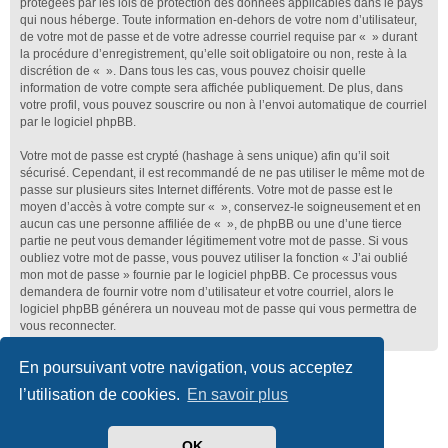
protégées par les lois de protection des données applicables dans le pays
qui nous héberge. Toute information en-dehors de votre nom d’utilisateur,
de votre mot de passe et de votre adresse courriel requise par « » durant
la procédure d’enregistrement, qu’elle soit obligatoire ou non, reste à la
discrétion de « ». Dans tous les cas, vous pouvez choisir quelle
information de votre compte sera affichée publiquement. De plus, dans
votre profil, vous pouvez souscrire ou non à l’envoi automatique de courriel
par le logiciel phpBB.
Votre mot de passe est crypté (hashage à sens unique) afin qu’il soit
sécurisé. Cependant, il est recommandé de ne pas utiliser le même mot de
passe sur plusieurs sites Internet différents. Votre mot de passe est le
moyen d’accès à votre compte sur « », conservez-le soigneusement et en
aucun cas une personne affiliée de « », de phpBB ou une d’une tierce
partie ne peut vous demander légitimement votre mot de passe. Si vous
oubliez votre mot de passe, vous pouvez utiliser la fonction « J’ai oublié
mon mot de passe » fournie par le logiciel phpBB. Ce processus vous
demandera de fournir votre nom d’utilisateur et votre courriel, alors le
logiciel phpBB générera un nouveau mot de passe qui vous permettra de
vous reconnecter.
En poursuivant votre navigation, vous acceptez
Club Lotus France
Index du forum
l’utilisation de cookies.
En savoir plus
Développé par
phpBB
® Forum Software © phpBB Limited
Traduit par
phpBB-fr.com
OK