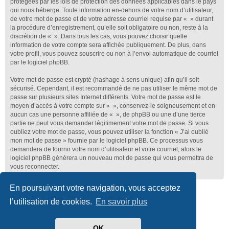
protégées par les lois de protection des données applicables dans le pays
qui nous héberge. Toute information en-dehors de votre nom d’utilisateur,
de votre mot de passe et de votre adresse courriel requise par « » durant
la procédure d’enregistrement, qu’elle soit obligatoire ou non, reste à la
discrétion de « ». Dans tous les cas, vous pouvez choisir quelle
information de votre compte sera affichée publiquement. De plus, dans
votre profil, vous pouvez souscrire ou non à l’envoi automatique de courriel
par le logiciel phpBB.
Votre mot de passe est crypté (hashage à sens unique) afin qu’il soit
sécurisé. Cependant, il est recommandé de ne pas utiliser le même mot de
passe sur plusieurs sites Internet différents. Votre mot de passe est le
moyen d’accès à votre compte sur « », conservez-le soigneusement et en
aucun cas une personne affiliée de « », de phpBB ou une d’une tierce
partie ne peut vous demander légitimement votre mot de passe. Si vous
oubliez votre mot de passe, vous pouvez utiliser la fonction « J’ai oublié
mon mot de passe » fournie par le logiciel phpBB. Ce processus vous
demandera de fournir votre nom d’utilisateur et votre courriel, alors le
logiciel phpBB générera un nouveau mot de passe qui vous permettra de
vous reconnecter.
En poursuivant votre navigation, vous acceptez
Club Lotus France
Index du forum
l’utilisation de cookies.
En savoir plus
Développé par
phpBB
® Forum Software © phpBB Limited
Traduit par
phpBB-fr.com
OK