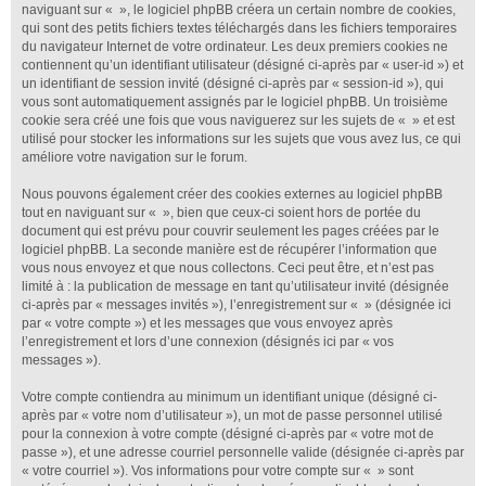
naviguant sur « », le logiciel phpBB créera un certain nombre de cookies,
qui sont des petits fichiers textes téléchargés dans les fichiers temporaires
du navigateur Internet de votre ordinateur. Les deux premiers cookies ne
contiennent qu’un identifiant utilisateur (désigné ci-après par « user-id ») et
un identifiant de session invité (désigné ci-après par « session-id »), qui
vous sont automatiquement assignés par le logiciel phpBB. Un troisième
cookie sera créé une fois que vous naviguerez sur les sujets de « » et est
utilisé pour stocker les informations sur les sujets que vous avez lus, ce qui
améliore votre navigation sur le forum.
Nous pouvons également créer des cookies externes au logiciel phpBB
tout en naviguant sur « », bien que ceux-ci soient hors de portée du
document qui est prévu pour couvrir seulement les pages créées par le
logiciel phpBB. La seconde manière est de récupérer l’information que
vous nous envoyez et que nous collectons. Ceci peut être, et n’est pas
limité à : la publication de message en tant qu’utilisateur invité (désignée
ci-après par « messages invités »), l’enregistrement sur « » (désignée ici
par « votre compte ») et les messages que vous envoyez après
l’enregistrement et lors d’une connexion (désignés ici par « vos
messages »).
Votre compte contiendra au minimum un identifiant unique (désigné ci-
après par « votre nom d’utilisateur »), un mot de passe personnel utilisé
pour la connexion à votre compte (désigné ci-après par « votre mot de
passe »), et une adresse courriel personnelle valide (désignée ci-après par
« votre courriel »). Vos informations pour votre compte sur « » sont