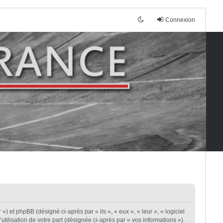
Connexion
») et phpBB (désigné ci-après par « ils », « eux », « leur », « logiciel
ilisation de votre part (désignée ci-après par « vos informations »).