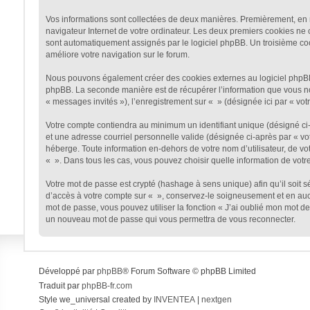
Vos informations sont collectées de deux manières. Premièrement, en na
navigateur Internet de votre ordinateur. Les deux premiers cookies ne co
sont automatiquement assignés par le logiciel phpBB. Un troisième cooki
améliore votre navigation sur le forum.
Nous pouvons également créer des cookies externes au logiciel phpBB t
phpBB. La seconde manière est de récupérer l’information que vous nous 
« messages invités »), l’enregistrement sur « » (désignée ici par « v
Votre compte contiendra au minimum un identifiant unique (désigné ci-a
et une adresse courriel personnelle valide (désignée ci-après par « vo
héberge. Toute information en-dehors de votre nom d’utilisateur, de vot
« ». Dans tous les cas, vous pouvez choisir quelle information de votr
Votre mot de passe est crypté (hashage à sens unique) afin qu’il soit 
d’accès à votre compte sur « », conservez-le soigneusement et en auc
mot de passe, vous pouvez utiliser la fonction « J’ai oublié mon mot de
un nouveau mot de passe qui vous permettra de vous reconnecter.
Développé par
phpBB
® Forum Software © phpBB Limited
Traduit par
phpBB-fr.com
Style we_universal created by
INVENTEA
|
nextgen