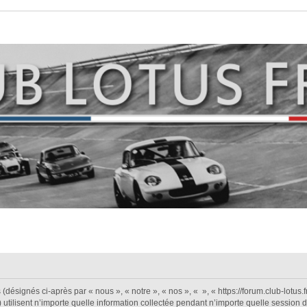
désignés ci-après par « nous », « notre », « nos », « », « https://forum.club-lotus.fr 
isent n’importe quelle information collectée pendant n’importe quelle session d’ut