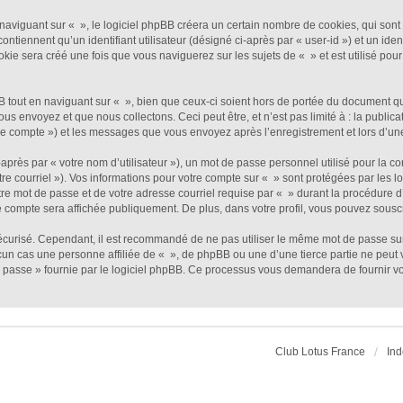
viguant sur « », le logiciel phpBB créera un certain nombre de cookies, qui sont de
ntiennent qu’un identifiant utilisateur (désigné ci-après par « user-id ») et un ident
e sera créé une fois que vous naviguerez sur les sujets de « » et est utilisé pour 
out en naviguant sur « », bien que ceux-ci soient hors de portée du document qui 
envoyez et que nous collectons. Ceci peut être, et n’est pas limité à : la publicat
otre compte ») et les messages que vous envoyez après l’enregistrement et lors d’u
près par « votre nom d’utilisateur »), un mot de passe personnel utilisé pour la c
tre courriel »). Vos informations pour votre compte sur « » sont protégées par les 
re mot de passe et de votre adresse courriel requise par « » durant la procédure d’e
e compte sera affichée publiquement. De plus, dans votre profil, vous pouvez souscr
sécurisé. Cependant, il est recommandé de ne pas utiliser le même mot de passe sur 
un cas une personne affiliée de « », de phpBB ou une d’une tierce partie ne peut
 passe » fournie par le logiciel phpBB. Ce processus vous demandera de fournir votr
Club Lotus France
Ind