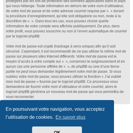
protégées par les lois de protection des données applicables dans le pays
qui nous héberge. Toute information en-dehors de votre nom d’utilisateur,
de votre mot de passe et de votre adresse courriel requise par « » durant
la procédure d’enregistrement, qu’elle soit obligatoire ou non, reste à la
discrétion de « ». Dans tous les cas, vous pouvez choisir quelle
information de votre compte sera affichée publiquement. De plus, dans
votre profil, vous pouvez souscrire ou non à l’envoi automatique de courriel
par le logiciel phpBB.
Votre mot de passe est crypté (hashage à sens unique) afin qu’il soit
sécurisé. Cependant, il est recommandé de ne pas utiliser le même mot de
passe sur plusieurs sites Internet différents. Votre mot de passe est le
moyen d’accès à votre compte sur « », conservez-le soigneusement et en
aucun cas une personne affiliée de « », de phpBB ou une d’une tierce
partie ne peut vous demander légitimement votre mot de passe. Si vous
oubliez votre mot de passe, vous pouvez utiliser la fonction « J’ai oublié
mon mot de passe » fournie par le logiciel phpBB. Ce processus vous
demandera de fournir votre nom d’utilisateur et votre courriel, alors le
logiciel phpBB générera un nouveau mot de passe qui vous permettra de
vous reconnecter.
En poursuivant votre navigation, vous acceptez
Club Lotus France
Index du forum
l’utilisation de cookies.
En savoir plus
Développé par
phpBB
® Forum Software © phpBB Limited
Traduit par
phpBB-fr.com
OK