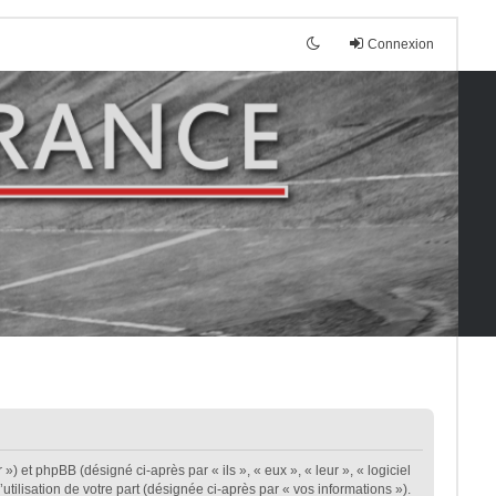
Connexion
») et phpBB (désigné ci-après par « ils », « eux », « leur », « logiciel
ilisation de votre part (désignée ci-après par « vos informations »).