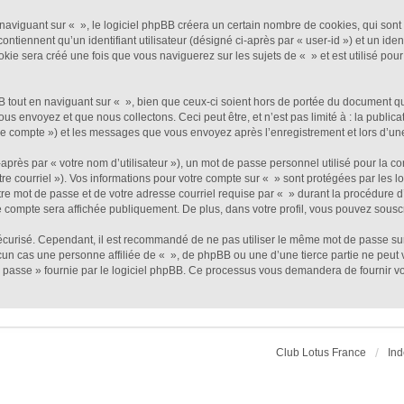
viguant sur « », le logiciel phpBB créera un certain nombre de cookies, qui sont de
ntiennent qu’un identifiant utilisateur (désigné ci-après par « user-id ») et un ident
e sera créé une fois que vous naviguerez sur les sujets de « » et est utilisé pour 
out en naviguant sur « », bien que ceux-ci soient hors de portée du document qui 
envoyez et que nous collectons. Ceci peut être, et n’est pas limité à : la publicat
otre compte ») et les messages que vous envoyez après l’enregistrement et lors d’u
près par « votre nom d’utilisateur »), un mot de passe personnel utilisé pour la c
tre courriel »). Vos informations pour votre compte sur « » sont protégées par les 
re mot de passe et de votre adresse courriel requise par « » durant la procédure d’e
e compte sera affichée publiquement. De plus, dans votre profil, vous pouvez souscr
sécurisé. Cependant, il est recommandé de ne pas utiliser le même mot de passe sur 
un cas une personne affiliée de « », de phpBB ou une d’une tierce partie ne peut
 passe » fournie par le logiciel phpBB. Ce processus vous demandera de fournir votr
Club Lotus France
Ind