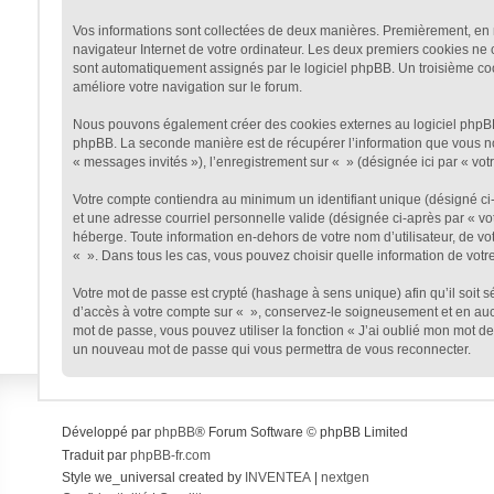
Vos informations sont collectées de deux manières. Premièrement, en na
navigateur Internet de votre ordinateur. Les deux premiers cookies ne co
sont automatiquement assignés par le logiciel phpBB. Un troisième cooki
améliore votre navigation sur le forum.
Nous pouvons également créer des cookies externes au logiciel phpBB t
phpBB. La seconde manière est de récupérer l’information que vous nous 
« messages invités »), l’enregistrement sur « » (désignée ici par « v
Votre compte contiendra au minimum un identifiant unique (désigné ci-a
et une adresse courriel personnelle valide (désignée ci-après par « vo
héberge. Toute information en-dehors de votre nom d’utilisateur, de vot
« ». Dans tous les cas, vous pouvez choisir quelle information de votr
Votre mot de passe est crypté (hashage à sens unique) afin qu’il soit 
d’accès à votre compte sur « », conservez-le soigneusement et en auc
mot de passe, vous pouvez utiliser la fonction « J’ai oublié mon mot de
un nouveau mot de passe qui vous permettra de vous reconnecter.
Développé par
phpBB
® Forum Software © phpBB Limited
Traduit par
phpBB-fr.com
Style we_universal created by
INVENTEA
|
nextgen