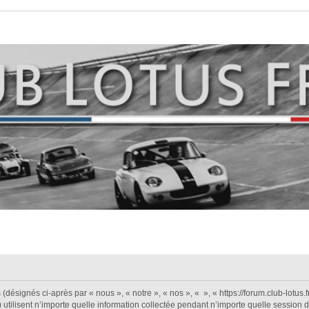
désignés ci-après par « nous », « notre », « nos », « », « https://forum.club-lotus.fr 
isent n’importe quelle information collectée pendant n’importe quelle session d’ut