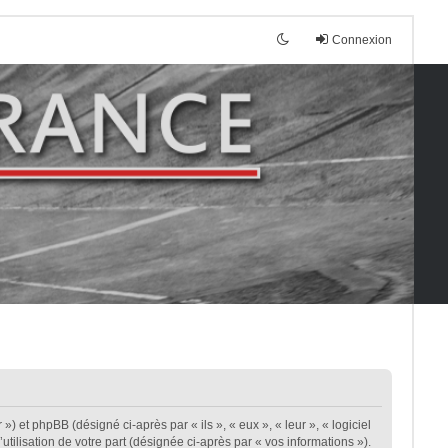
Connexion
») et phpBB (désigné ci-après par « ils », « eux », « leur », « logiciel
ilisation de votre part (désignée ci-après par « vos informations »).