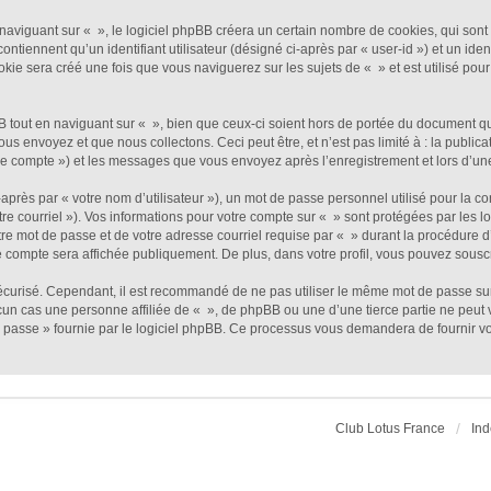
viguant sur « », le logiciel phpBB créera un certain nombre de cookies, qui sont de
ntiennent qu’un identifiant utilisateur (désigné ci-après par « user-id ») et un ident
e sera créé une fois que vous naviguerez sur les sujets de « » et est utilisé pour 
out en naviguant sur « », bien que ceux-ci soient hors de portée du document qui 
envoyez et que nous collectons. Ceci peut être, et n’est pas limité à : la publicat
otre compte ») et les messages que vous envoyez après l’enregistrement et lors d’u
près par « votre nom d’utilisateur »), un mot de passe personnel utilisé pour la c
tre courriel »). Vos informations pour votre compte sur « » sont protégées par les 
re mot de passe et de votre adresse courriel requise par « » durant la procédure d’e
e compte sera affichée publiquement. De plus, dans votre profil, vous pouvez souscr
sécurisé. Cependant, il est recommandé de ne pas utiliser le même mot de passe sur 
un cas une personne affiliée de « », de phpBB ou une d’une tierce partie ne peut
 passe » fournie par le logiciel phpBB. Ce processus vous demandera de fournir votr
Club Lotus France
Ind