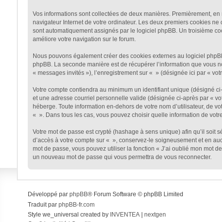
Vos informations sont collectées de deux manières. Premièrement, en na
navigateur Internet de votre ordinateur. Les deux premiers cookies ne co
sont automatiquement assignés par le logiciel phpBB. Un troisième cooki
améliore votre navigation sur le forum.
Nous pouvons également créer des cookies externes au logiciel phpBB t
phpBB. La seconde manière est de récupérer l’information que vous nous 
« messages invités »), l’enregistrement sur « » (désignée ici par « v
Votre compte contiendra au minimum un identifiant unique (désigné ci-a
et une adresse courriel personnelle valide (désignée ci-après par « vo
héberge. Toute information en-dehors de votre nom d’utilisateur, de vot
« ». Dans tous les cas, vous pouvez choisir quelle information de votr
Votre mot de passe est crypté (hashage à sens unique) afin qu’il soit 
d’accès à votre compte sur « », conservez-le soigneusement et en auc
mot de passe, vous pouvez utiliser la fonction « J’ai oublié mon mot de
un nouveau mot de passe qui vous permettra de vous reconnecter.
Développé par
phpBB
® Forum Software © phpBB Limited
Traduit par
phpBB-fr.com
Style we_universal created by
INVENTEA
|
nextgen