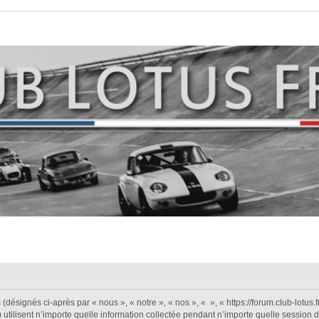
désignés ci-après par « nous », « notre », « nos », « », « https://forum.club-lotus.fr 
isent n’importe quelle information collectée pendant n’importe quelle session d’ut