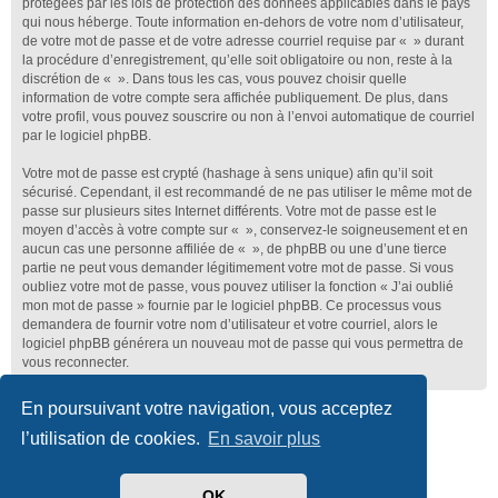
protégées par les lois de protection des données applicables dans le pays
qui nous héberge. Toute information en-dehors de votre nom d’utilisateur,
de votre mot de passe et de votre adresse courriel requise par « » durant
la procédure d’enregistrement, qu’elle soit obligatoire ou non, reste à la
discrétion de « ». Dans tous les cas, vous pouvez choisir quelle
information de votre compte sera affichée publiquement. De plus, dans
votre profil, vous pouvez souscrire ou non à l’envoi automatique de courriel
par le logiciel phpBB.
Votre mot de passe est crypté (hashage à sens unique) afin qu’il soit
sécurisé. Cependant, il est recommandé de ne pas utiliser le même mot de
passe sur plusieurs sites Internet différents. Votre mot de passe est le
moyen d’accès à votre compte sur « », conservez-le soigneusement et en
aucun cas une personne affiliée de « », de phpBB ou une d’une tierce
partie ne peut vous demander légitimement votre mot de passe. Si vous
oubliez votre mot de passe, vous pouvez utiliser la fonction « J’ai oublié
mon mot de passe » fournie par le logiciel phpBB. Ce processus vous
demandera de fournir votre nom d’utilisateur et votre courriel, alors le
logiciel phpBB générera un nouveau mot de passe qui vous permettra de
vous reconnecter.
En poursuivant votre navigation, vous acceptez
Club Lotus France
Index du forum
l’utilisation de cookies.
En savoir plus
Développé par
phpBB
® Forum Software © phpBB Limited
Traduit par
phpBB-fr.com
OK