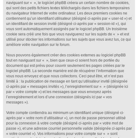
naviguant sur « », le logiciel phpBB créera un certain nombre de cookies,
qui sont des petits fichiers textes téléchargés dans les fichiers temporaires
du navigateur Internet de votre ordinateur. Les deux premiers cookies ne
contiennent qu’un identifiant utilisateur (désigné ci-après par « user-id ») et
un identifiant de session invité (désigné ci-après par « session-id »), qui
vous sont automatiquement assignés par le logiciel phpBB. Un troisième
cookie sera créé une fois que vous naviguerez sur les sujets de « » et est
utilisé pour stocker les informations sur les sujets que vous avez lus, ce qui
améliore votre navigation sur le forum.
Nous pouvons également créer des cookies externes au logiciel phpBB
tout en naviguant sur « », bien que ceux-ci soient hors de portée du
document qui est prévu pour couvrir seulement les pages créées par le
logiciel phpBB. La seconde manière est de récupérer l’information que
vous nous envoyez et que nous collectons. Ceci peut être, et n’est pas
limité à : la publication de message en tant qu’utilisateur invité (désignée
ci-après par « messages invités »), l’enregistrement sur « » (désignée ici
par « votre compte ») et les messages que vous envoyez après
l’enregistrement et lors d’une connexion (désignés ici par « vos
messages »).
Votre compte contiendra au minimum un identifiant unique (désigné ci-
après par « votre nom d’utilisateur »), un mot de passe personnel utilisé
pour la connexion à votre compte (désigné ci-après par « votre mot de
passe »), et une adresse courriel personnelle valide (désignée ci-après par
« votre courriel »). Vos informations pour votre compte sur « » sont