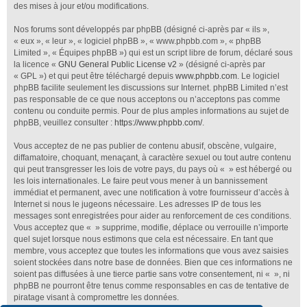
des mises à jour et/ou modifications.
Nos forums sont développés par phpBB (désigné ci-après par « ils »,
« eux », « leur », « logiciel phpBB », « www.phpbb.com », « phpBB
Limited », « Équipes phpBB ») qui est un script libre de forum, déclaré sous
la licence «
GNU General Public License v2
» (désigné ci-après par
« GPL ») et qui peut être téléchargé depuis
www.phpbb.com
. Le logiciel
phpBB facilite seulement les discussions sur Internet. phpBB Limited n’est
pas responsable de ce que nous acceptons ou n’acceptons pas comme
contenu ou conduite permis. Pour de plus amples informations au sujet de
phpBB, veuillez consulter :
https://www.phpbb.com/
.
Vous acceptez de ne pas publier de contenu abusif, obscène, vulgaire,
diffamatoire, choquant, menaçant, à caractère sexuel ou tout autre contenu
qui peut transgresser les lois de votre pays, du pays où « » est hébergé ou
les lois internationales. Le faire peut vous mener à un bannissement
immédiat et permanent, avec une notification à votre fournisseur d’accès à
Internet si nous le jugeons nécessaire. Les adresses IP de tous les
messages sont enregistrées pour aider au renforcement de ces conditions.
Vous acceptez que « » supprime, modifie, déplace ou verrouille n’importe
quel sujet lorsque nous estimons que cela est nécessaire. En tant que
membre, vous acceptez que toutes les informations que vous avez saisies
soient stockées dans notre base de données. Bien que ces informations ne
soient pas diffusées à une tierce partie sans votre consentement, ni « », ni
phpBB ne pourront être tenus comme responsables en cas de tentative de
piratage visant à compromettre les données.