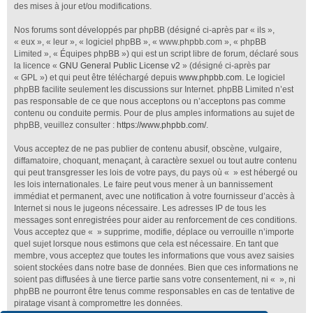
des mises à jour et/ou modifications.
Nos forums sont développés par phpBB (désigné ci-après par « ils »,
« eux », « leur », « logiciel phpBB », « www.phpbb.com », « phpBB
Limited », « Équipes phpBB ») qui est un script libre de forum, déclaré sous
la licence «
GNU General Public License v2
» (désigné ci-après par
« GPL ») et qui peut être téléchargé depuis
www.phpbb.com
. Le logiciel
phpBB facilite seulement les discussions sur Internet. phpBB Limited n’est
pas responsable de ce que nous acceptons ou n’acceptons pas comme
contenu ou conduite permis. Pour de plus amples informations au sujet de
phpBB, veuillez consulter :
https://www.phpbb.com/
.
Vous acceptez de ne pas publier de contenu abusif, obscène, vulgaire,
diffamatoire, choquant, menaçant, à caractère sexuel ou tout autre contenu
qui peut transgresser les lois de votre pays, du pays où « » est hébergé ou
les lois internationales. Le faire peut vous mener à un bannissement
immédiat et permanent, avec une notification à votre fournisseur d’accès à
Internet si nous le jugeons nécessaire. Les adresses IP de tous les
messages sont enregistrées pour aider au renforcement de ces conditions.
Vous acceptez que « » supprime, modifie, déplace ou verrouille n’importe
quel sujet lorsque nous estimons que cela est nécessaire. En tant que
membre, vous acceptez que toutes les informations que vous avez saisies
soient stockées dans notre base de données. Bien que ces informations ne
soient pas diffusées à une tierce partie sans votre consentement, ni « », ni
phpBB ne pourront être tenus comme responsables en cas de tentative de
piratage visant à compromettre les données.