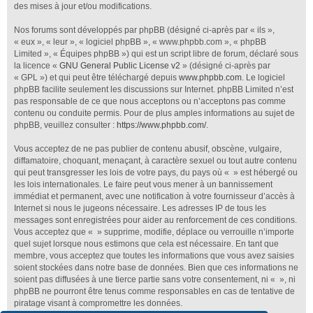
des mises à jour et/ou modifications.
Nos forums sont développés par phpBB (désigné ci-après par « ils »,
« eux », « leur », « logiciel phpBB », « www.phpbb.com », « phpBB
Limited », « Équipes phpBB ») qui est un script libre de forum, déclaré sous
la licence «
GNU General Public License v2
» (désigné ci-après par
« GPL ») et qui peut être téléchargé depuis
www.phpbb.com
. Le logiciel
phpBB facilite seulement les discussions sur Internet. phpBB Limited n’est
pas responsable de ce que nous acceptons ou n’acceptons pas comme
contenu ou conduite permis. Pour de plus amples informations au sujet de
phpBB, veuillez consulter :
https://www.phpbb.com/
.
Vous acceptez de ne pas publier de contenu abusif, obscène, vulgaire,
diffamatoire, choquant, menaçant, à caractère sexuel ou tout autre contenu
qui peut transgresser les lois de votre pays, du pays où « » est hébergé ou
les lois internationales. Le faire peut vous mener à un bannissement
immédiat et permanent, avec une notification à votre fournisseur d’accès à
Internet si nous le jugeons nécessaire. Les adresses IP de tous les
messages sont enregistrées pour aider au renforcement de ces conditions.
Vous acceptez que « » supprime, modifie, déplace ou verrouille n’importe
quel sujet lorsque nous estimons que cela est nécessaire. En tant que
membre, vous acceptez que toutes les informations que vous avez saisies
soient stockées dans notre base de données. Bien que ces informations ne
soient pas diffusées à une tierce partie sans votre consentement, ni « », ni
phpBB ne pourront être tenus comme responsables en cas de tentative de
piratage visant à compromettre les données.