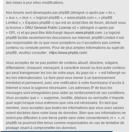
des mises à jour et/ou modifications.
Nos forums sont développés par phpBB (désigné ci-après par « ils »,
« eux », « leur », « logiciel phpBB », « www.phpbb.com », « phpBB
Limited », « Équipes phpBB ») qui est un script libre de forum, déclaré sous
la licence «
GNU General Public License v2
» (désigné ci-après par
« GPL ») et qui peut être téléchargé depuis
www.phpbb.com
. Le logiciel
phpBB facilite seulement les discussions sur Internet. phpBB Limited n’est
pas responsable de ce que nous acceptons ou n’acceptons pas comme
contenu ou conduite permis. Pour de plus amples informations au sujet de
phpBB, veuillez consulter :
https://www.phpbb.com/
.
Vous acceptez de ne pas publier de contenu abusif, obscène, vulgaire,
diffamatoire, choquant, menaçant, à caractère sexuel ou tout autre contenu
qui peut transgresser les lois de votre pays, du pays où « » est hébergé ou
les lois internationales. Le faire peut vous mener à un bannissement
immédiat et permanent, avec une notification à votre fournisseur d’accès à
Internet si nous le jugeons nécessaire. Les adresses IP de tous les
messages sont enregistrées pour aider au renforcement de ces conditions.
Vous acceptez que « » supprime, modifie, déplace ou verrouille n’importe
quel sujet lorsque nous estimons que cela est nécessaire. En tant que
membre, vous acceptez que toutes les informations que vous avez saisies
soient stockées dans notre base de données. Bien que ces informations ne
soient pas diffusées à une tierce partie sans votre consentement, ni « », ni
phpBB ne pourront être tenus comme responsables en cas de tentative de
piratage visant à compromettre les données.