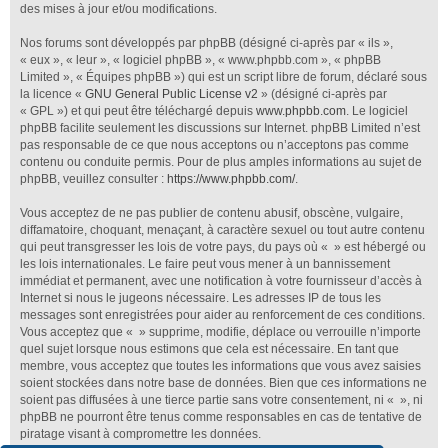
des mises à jour et/ou modifications.
Nos forums sont développés par phpBB (désigné ci-après par « ils »,
« eux », « leur », « logiciel phpBB », « www.phpbb.com », « phpBB
Limited », « Équipes phpBB ») qui est un script libre de forum, déclaré sous
la licence «
GNU General Public License v2
» (désigné ci-après par
« GPL ») et qui peut être téléchargé depuis
www.phpbb.com
. Le logiciel
phpBB facilite seulement les discussions sur Internet. phpBB Limited n’est
pas responsable de ce que nous acceptons ou n’acceptons pas comme
contenu ou conduite permis. Pour de plus amples informations au sujet de
phpBB, veuillez consulter :
https://www.phpbb.com/
.
Vous acceptez de ne pas publier de contenu abusif, obscène, vulgaire,
diffamatoire, choquant, menaçant, à caractère sexuel ou tout autre contenu
qui peut transgresser les lois de votre pays, du pays où « » est hébergé ou
les lois internationales. Le faire peut vous mener à un bannissement
immédiat et permanent, avec une notification à votre fournisseur d’accès à
Internet si nous le jugeons nécessaire. Les adresses IP de tous les
messages sont enregistrées pour aider au renforcement de ces conditions.
Vous acceptez que « » supprime, modifie, déplace ou verrouille n’importe
quel sujet lorsque nous estimons que cela est nécessaire. En tant que
membre, vous acceptez que toutes les informations que vous avez saisies
soient stockées dans notre base de données. Bien que ces informations ne
soient pas diffusées à une tierce partie sans votre consentement, ni « », ni
phpBB ne pourront être tenus comme responsables en cas de tentative de
piratage visant à compromettre les données.