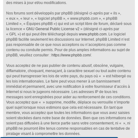
des mises à jour et/ou modifications.
Nos forums sont développés par phpBB (désigné ci-après par « ils »,
« eux », « leur », « logiciel phpBB », « www.phpbb.com », « phpBB
Limited », « Équipes phpBB ») qui est un script libre de forum, déclaré sous
la licence «
GNU General Public License v2
» (désigné ci-après par
« GPL ») et qui peut être téléchargé depuis
www.phpbb.com
. Le logiciel
phpBB facilite seulement les discussions sur Internet. phpBB Limited n’est
pas responsable de ce que nous acceptons ou n’acceptons pas comme
contenu ou conduite permis. Pour de plus amples informations au sujet de
phpBB, veuillez consulter :
https://www.phpbb.com/
.
Vous acceptez de ne pas publier de contenu abusif, obscène, vulgaire,
diffamatoire, choquant, menaçant, à caractère sexuel ou tout autre contenu
qui peut transgresser les lois de votre pays, du pays où « » est hébergé ou
les lois internationales. Le faire peut vous mener à un bannissement
immédiat et permanent, avec une notification à votre fournisseur d’accès à
Internet si nous le jugeons nécessaire. Les adresses IP de tous les
messages sont enregistrées pour aider au renforcement de ces conditions.
Vous acceptez que « » supprime, modifie, déplace ou verrouille n’importe
quel sujet lorsque nous estimons que cela est nécessaire. En tant que
membre, vous acceptez que toutes les informations que vous avez saisies
soient stockées dans notre base de données. Bien que ces informations ne
soient pas diffusées à une tierce partie sans votre consentement, ni « », ni
phpBB ne pourront être tenus comme responsables en cas de tentative de
piratage visant à compromettre les données.