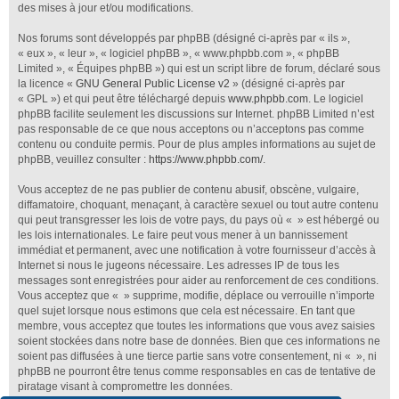
des mises à jour et/ou modifications.
Nos forums sont développés par phpBB (désigné ci-après par « ils »,
« eux », « leur », « logiciel phpBB », « www.phpbb.com », « phpBB
Limited », « Équipes phpBB ») qui est un script libre de forum, déclaré sous
la licence «
GNU General Public License v2
» (désigné ci-après par
« GPL ») et qui peut être téléchargé depuis
www.phpbb.com
. Le logiciel
phpBB facilite seulement les discussions sur Internet. phpBB Limited n’est
pas responsable de ce que nous acceptons ou n’acceptons pas comme
contenu ou conduite permis. Pour de plus amples informations au sujet de
phpBB, veuillez consulter :
https://www.phpbb.com/
.
Vous acceptez de ne pas publier de contenu abusif, obscène, vulgaire,
diffamatoire, choquant, menaçant, à caractère sexuel ou tout autre contenu
qui peut transgresser les lois de votre pays, du pays où « » est hébergé ou
les lois internationales. Le faire peut vous mener à un bannissement
immédiat et permanent, avec une notification à votre fournisseur d’accès à
Internet si nous le jugeons nécessaire. Les adresses IP de tous les
messages sont enregistrées pour aider au renforcement de ces conditions.
Vous acceptez que « » supprime, modifie, déplace ou verrouille n’importe
quel sujet lorsque nous estimons que cela est nécessaire. En tant que
membre, vous acceptez que toutes les informations que vous avez saisies
soient stockées dans notre base de données. Bien que ces informations ne
soient pas diffusées à une tierce partie sans votre consentement, ni « », ni
phpBB ne pourront être tenus comme responsables en cas de tentative de
piratage visant à compromettre les données.