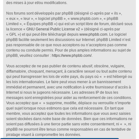
des mises à jour et/ou modifications.
Nos forums sont développés par phpBB (désigné ci-après par « ils »,
« eux », « leur », « logiciel phpBB », « www.phpbb.com », « phpBB
Limited », « Équipes phpBB ») qui est un script libre de forum, déclaré sous
la licence «
GNU General Public License v2
» (désigné ci-après par
« GPL ») et qui peut être téléchargé depuis
www.phpbb.com
. Le logiciel
phpBB facilite seulement les discussions sur Internet. phpBB Limited n’est
pas responsable de ce que nous acceptons ou n’acceptons pas comme
contenu ou conduite permis. Pour de plus amples informations au sujet de
phpBB, veuillez consulter :
https://www.phpbb.com/
.
Vous acceptez de ne pas publier de contenu abusif, obscène, vulgaire,
diffamatoire, choquant, menaçant, à caractère sexuel ou tout autre contenu
qui peut transgresser les lois de votre pays, du pays où « » est hébergé ou
les lois internationales. Le faire peut vous mener à un bannissement
immédiat et permanent, avec une notification à votre fournisseur d’accès à
Internet si nous le jugeons nécessaire. Les adresses IP de tous les
messages sont enregistrées pour aider au renforcement de ces conditions.
Vous acceptez que « » supprime, modifie, déplace ou verrouille n’importe
quel sujet lorsque nous estimons que cela est nécessaire. En tant que
membre, vous acceptez que toutes les informations que vous avez saisies
soient stockées dans notre base de données. Bien que ces informations ne
soient pas diffusées à une tierce partie sans votre consentement, ni « », ni
phpBB ne pourront être tenus comme responsables en cas de tentative de
piratage visant à compromettre les données.