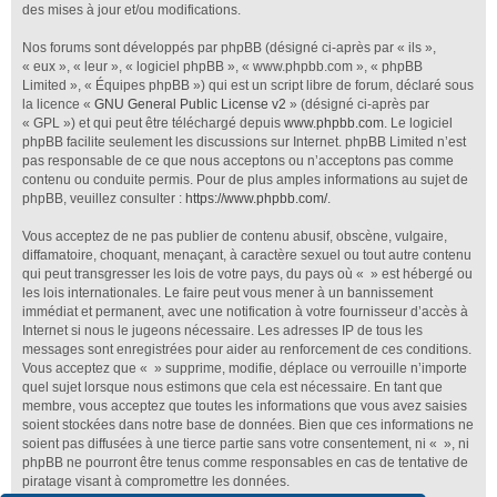
des mises à jour et/ou modifications.
Nos forums sont développés par phpBB (désigné ci-après par « ils »,
« eux », « leur », « logiciel phpBB », « www.phpbb.com », « phpBB
Limited », « Équipes phpBB ») qui est un script libre de forum, déclaré sous
la licence «
GNU General Public License v2
» (désigné ci-après par
« GPL ») et qui peut être téléchargé depuis
www.phpbb.com
. Le logiciel
phpBB facilite seulement les discussions sur Internet. phpBB Limited n’est
pas responsable de ce que nous acceptons ou n’acceptons pas comme
contenu ou conduite permis. Pour de plus amples informations au sujet de
phpBB, veuillez consulter :
https://www.phpbb.com/
.
Vous acceptez de ne pas publier de contenu abusif, obscène, vulgaire,
diffamatoire, choquant, menaçant, à caractère sexuel ou tout autre contenu
qui peut transgresser les lois de votre pays, du pays où « » est hébergé ou
les lois internationales. Le faire peut vous mener à un bannissement
immédiat et permanent, avec une notification à votre fournisseur d’accès à
Internet si nous le jugeons nécessaire. Les adresses IP de tous les
messages sont enregistrées pour aider au renforcement de ces conditions.
Vous acceptez que « » supprime, modifie, déplace ou verrouille n’importe
quel sujet lorsque nous estimons que cela est nécessaire. En tant que
membre, vous acceptez que toutes les informations que vous avez saisies
soient stockées dans notre base de données. Bien que ces informations ne
soient pas diffusées à une tierce partie sans votre consentement, ni « », ni
phpBB ne pourront être tenus comme responsables en cas de tentative de
piratage visant à compromettre les données.