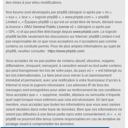
des mises à jour et/ou modifications.
Nos forums sont développés par phpBB (désigné ci-après par « ils »,
« eux », « leur », « logiciel phpBB », « www.phpbb.com », « phpBB
Limited », « Équipes phpBB ») qui est un script libre de forum, déclaré sous
la licence «
GNU General Public License v2
» (désigné ci-après par
« GPL ») et qui peut être téléchargé depuis
www.phpbb.com
. Le logiciel
phpBB facilite seulement les discussions sur Internet. phpBB Limited n’est
pas responsable de ce que nous acceptons ou n’acceptons pas comme
contenu ou conduite permis. Pour de plus amples informations au sujet de
phpBB, veuillez consulter :
https://www.phpbb.com/
.
Vous acceptez de ne pas publier de contenu abusif, obscène, vulgaire,
diffamatoire, choquant, menaçant, à caractère sexuel ou tout autre contenu
qui peut transgresser les lois de votre pays, du pays où « » est hébergé ou
les lois internationales. Le faire peut vous mener à un bannissement
immédiat et permanent, avec une notification à votre fournisseur d’accès à
Internet si nous le jugeons nécessaire. Les adresses IP de tous les
messages sont enregistrées pour aider au renforcement de ces conditions.
Vous acceptez que « » supprime, modifie, déplace ou verrouille n’importe
quel sujet lorsque nous estimons que cela est nécessaire. En tant que
membre, vous acceptez que toutes les informations que vous avez saisies
soient stockées dans notre base de données. Bien que ces informations ne
soient pas diffusées à une tierce partie sans votre consentement, ni « », ni
phpBB ne pourront être tenus comme responsables en cas de tentative de
piratage visant à compromettre les données.