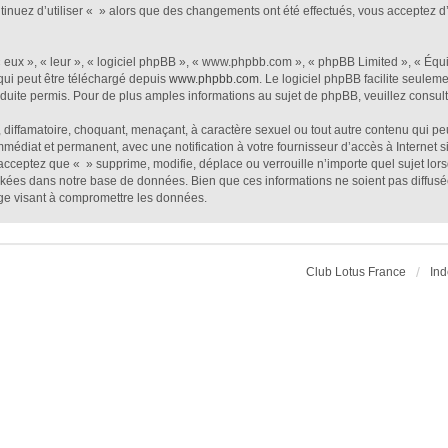
ntinuez d’utiliser « » alors que des changements ont été effectués, vous acceptez
eux », « leur », « logiciel phpBB », « www.phpbb.com », « phpBB Limited », « Équip
qui peut être téléchargé depuis
www.phpbb.com
. Le logiciel phpBB facilite seulem
te permis. Pour de plus amples informations au sujet de phpBB, veuillez consult
diffamatoire, choquant, menaçant, à caractère sexuel ou tout autre contenu qui peu
mmédiat et permanent, avec une notification à votre fournisseur d’accès à Internet
acceptez que « » supprime, modifie, déplace ou verrouille n’importe quel sujet lo
ckées dans notre base de données. Bien que ces informations ne soient pas diffusé
ge visant à compromettre les données.
Club Lotus France
Ind