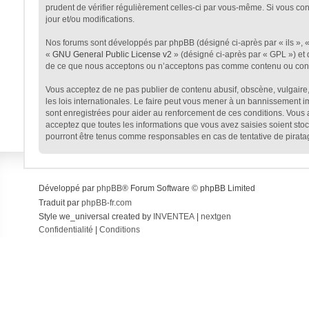
prudent de vérifier régulièrement celles-ci par vous-même. Si vous co
jour et/ou modifications.
Nos forums sont développés par phpBB (désigné ci-après par « ils », « 
«
GNU General Public License v2
» (désigné ci-après par « GPL ») et 
de ce que nous acceptons ou n’acceptons pas comme contenu ou condui
Vous acceptez de ne pas publier de contenu abusif, obscène, vulgaire, 
les lois internationales. Le faire peut vous mener à un bannissement i
sont enregistrées pour aider au renforcement de ces conditions. Vous 
acceptez que toutes les informations que vous avez saisies soient sto
pourront être tenus comme responsables en cas de tentative de pirata
Développé par
phpBB
® Forum Software © phpBB Limited
Traduit par
phpBB-fr.com
Style we_universal created by
INVENTEA
|
nextgen
Confidentialité
|
Conditions