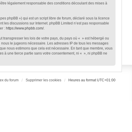
 d’être légalement responsable des conditions découlant des mises à
es phpBB ») qui est un script libre de forum, déclaré sous la licence
ent les discussions sur Internet. phpBB Limited n’est pas responsable
er :
https://www.phpbb.com/
.
t transgresser les lois de votre pays, du pays où « » est hébergé ou
 si nous le jugeons nécessaire. Les adresses IP de tous les messages
rsque nous estimons que cela est nécessaire. En tant que membre, vous
es à une tierce partie sans votre consentement, ni « », ni phpBB ne
ex du forum
Supprimer les cookies
Heures au format
UTC+01:00