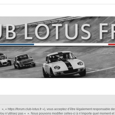
 », « https://forum.club-lotus.fr »), vous acceptez d’être légalement responsable d
/ou n’utilisez pas « ». Nous pouvons modifier celles-ci à n’importe quel moment et 