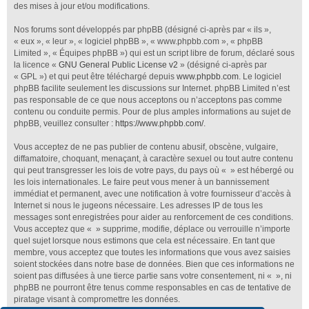
des mises à jour et/ou modifications.
Nos forums sont développés par phpBB (désigné ci-après par « ils »,
« eux », « leur », « logiciel phpBB », « www.phpbb.com », « phpBB
Limited », « Équipes phpBB ») qui est un script libre de forum, déclaré sous
la licence «
GNU General Public License v2
» (désigné ci-après par
« GPL ») et qui peut être téléchargé depuis
www.phpbb.com
. Le logiciel
phpBB facilite seulement les discussions sur Internet. phpBB Limited n’est
pas responsable de ce que nous acceptons ou n’acceptons pas comme
contenu ou conduite permis. Pour de plus amples informations au sujet de
phpBB, veuillez consulter :
https://www.phpbb.com/
.
Vous acceptez de ne pas publier de contenu abusif, obscène, vulgaire,
diffamatoire, choquant, menaçant, à caractère sexuel ou tout autre contenu
qui peut transgresser les lois de votre pays, du pays où « » est hébergé ou
les lois internationales. Le faire peut vous mener à un bannissement
immédiat et permanent, avec une notification à votre fournisseur d’accès à
Internet si nous le jugeons nécessaire. Les adresses IP de tous les
messages sont enregistrées pour aider au renforcement de ces conditions.
Vous acceptez que « » supprime, modifie, déplace ou verrouille n’importe
quel sujet lorsque nous estimons que cela est nécessaire. En tant que
membre, vous acceptez que toutes les informations que vous avez saisies
soient stockées dans notre base de données. Bien que ces informations ne
soient pas diffusées à une tierce partie sans votre consentement, ni « », ni
phpBB ne pourront être tenus comme responsables en cas de tentative de
piratage visant à compromettre les données.