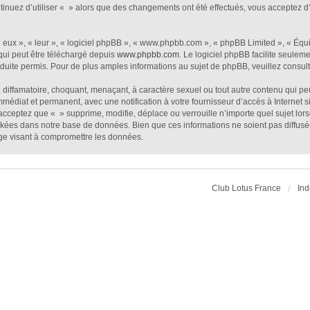
ntinuez d’utiliser « » alors que des changements ont été effectués, vous acceptez
eux », « leur », « logiciel phpBB », « www.phpbb.com », « phpBB Limited », « Équip
qui peut être téléchargé depuis
www.phpbb.com
. Le logiciel phpBB facilite seulem
te permis. Pour de plus amples informations au sujet de phpBB, veuillez consult
diffamatoire, choquant, menaçant, à caractère sexuel ou tout autre contenu qui peu
mmédiat et permanent, avec une notification à votre fournisseur d’accès à Internet
acceptez que « » supprime, modifie, déplace ou verrouille n’importe quel sujet lo
ckées dans notre base de données. Bien que ces informations ne soient pas diffusé
ge visant à compromettre les données.
Club Lotus France
Ind