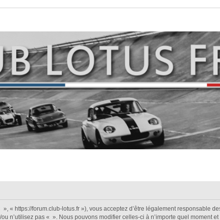
 », « https://forum.club-lotus.fr »), vous acceptez d’être légalement responsable d
/ou n’utilisez pas « ». Nous pouvons modifier celles-ci à n’importe quel moment et 