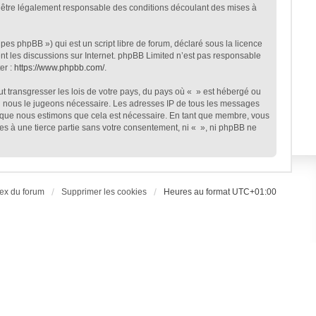
 d’être légalement responsable des conditions découlant des mises à
es phpBB ») qui est un script libre de forum, déclaré sous la licence
ent les discussions sur Internet. phpBB Limited n’est pas responsable
er :
https://www.phpbb.com/
.
t transgresser les lois de votre pays, du pays où « » est hébergé ou
 si nous le jugeons nécessaire. Les adresses IP de tous les messages
rsque nous estimons que cela est nécessaire. En tant que membre, vous
es à une tierce partie sans votre consentement, ni « », ni phpBB ne
ex du forum
Supprimer les cookies
Heures au format
UTC+01:00