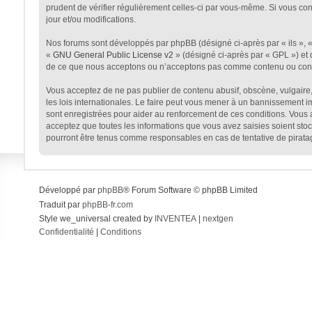
prudent de vérifier régulièrement celles-ci par vous-même. Si vous co
jour et/ou modifications.
Nos forums sont développés par phpBB (désigné ci-après par « ils », « 
«
GNU General Public License v2
» (désigné ci-après par « GPL ») et 
de ce que nous acceptons ou n’acceptons pas comme contenu ou condui
Vous acceptez de ne pas publier de contenu abusif, obscène, vulgaire, 
les lois internationales. Le faire peut vous mener à un bannissement i
sont enregistrées pour aider au renforcement de ces conditions. Vous 
acceptez que toutes les informations que vous avez saisies soient sto
pourront être tenus comme responsables en cas de tentative de pirata
Développé par
phpBB
® Forum Software © phpBB Limited
Traduit par
phpBB-fr.com
Style we_universal created by
INVENTEA
|
nextgen
Confidentialité
|
Conditions