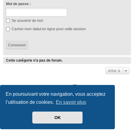
Mot de passe :
Se souvenir de moi
Cacher mon statut en ligne pour cette session
Cette catégorie n’a pas de forum.
Aller à
Club Lotus France
Index du forum
En poursuivant votre navigation, vous acceptez
Développé par
phpBB
® Forum Software © phpBB Limited
l’utilisation de cookies.
En savoir plus
Traduit par
phpBB-fr.com
Style we_universal created by
INVENTEA
|
nextgen
Confidentialité
|
Conditions
OK