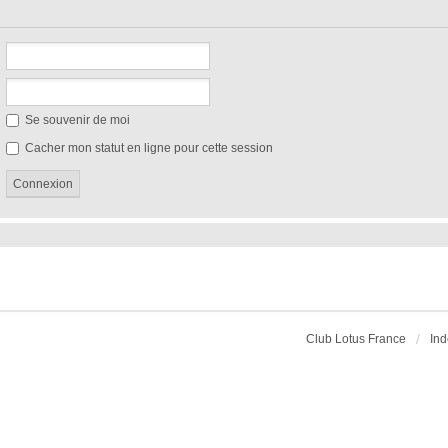
Se souvenir de moi
Cacher mon statut en ligne pour cette session
Club Lotus France
Ind