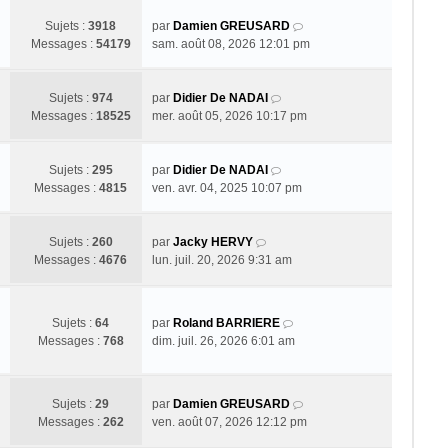
V
Sujets :
3918
par
Damien GREUSARD
o
Messages :
54179
sam. août 08, 2026 12:01 pm
i
r
V
l
Sujets :
974
par
Didier De NADAI
o
e
Messages :
18525
mer. août 05, 2026 10:17 pm
i
d
r
e
l
V
r
Sujets :
295
par
Didier De NADAI
e
o
n
Messages :
4815
ven. avr. 04, 2025 10:07 pm
d
i
i
e
r
e
V
r
l
r
Sujets :
260
par
Jacky HERVY
o
n
e
m
Messages :
4676
lun. juil. 20, 2026 9:31 am
i
i
d
e
r
e
e
s
l
r
r
s
V
Sujets :
64
par
Roland BARRIERE
e
m
n
a
o
Messages :
768
dim. juil. 26, 2026 6:01 am
d
e
i
g
i
e
s
e
e
r
r
s
r
l
n
a
m
V
Sujets :
29
par
Damien GREUSARD
e
i
g
e
o
Messages :
262
ven. août 07, 2026 12:12 pm
d
e
e
s
i