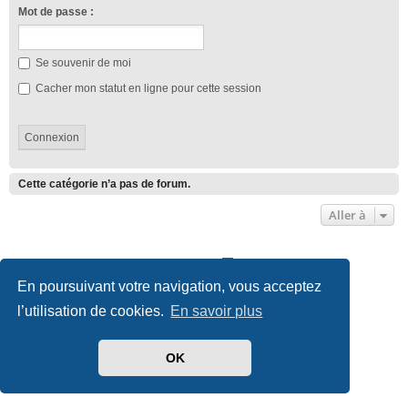
Mot de passe :
Se souvenir de moi
Cacher mon statut en ligne pour cette session
Cette catégorie n’a pas de forum.
Aller à
Club Lotus France
Index du forum
En poursuivant votre navigation, vous acceptez
Développé par
phpBB
® Forum Software © phpBB Limited
l’utilisation de cookies.
En savoir plus
Traduit par
phpBB-fr.com
Style we_universal created by
INVENTEA
|
nextgen
Confidentialité
|
Conditions
OK