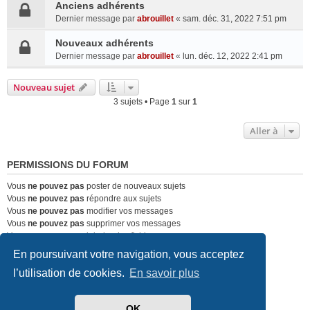
Anciens adhérents
Dernier message par
abrouillet
«
sam. déc. 31, 2022 7:51 pm
Nouveaux adhérents
Dernier message par
abrouillet
«
lun. déc. 12, 2022 2:41 pm
Nouveau sujet
3 sujets • Page
1
sur
1
Aller à
PERMISSIONS DU FORUM
Vous
ne pouvez pas
poster de nouveaux sujets
Vous
ne pouvez pas
répondre aux sujets
Vous
ne pouvez pas
modifier vos messages
Vous
ne pouvez pas
supprimer vos messages
Vous
ne pouvez pas
joindre des fichiers
En poursuivant votre navigation, vous acceptez
Club Lotus France
Index du forum
l’utilisation de cookies.
En savoir plus
Développé par
phpBB
® Forum Software © phpBB Limited
Traduit par
phpBB-fr.com
OK