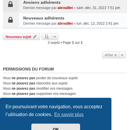
Anciens adhérents
Dernier message par
abrouillet
«
sam. déc. 31, 2022 7:51 pm
Nouveaux adhérents
Dernier message par
abrouillet
«
lun. déc. 12, 2022 2:41 pm
Nouveau sujet
3 sujets • Page
1
sur
1
Aller à
PERMISSIONS DU FORUM
Vous
ne pouvez pas
poster de nouveaux sujets
Vous
ne pouvez pas
répondre aux sujets
Vous
ne pouvez pas
modifier vos messages
Vous
ne pouvez pas
supprimer vos messages
Vous
ne pouvez pas
joindre des fichiers
En poursuivant votre navigation, vous acceptez
Club Lotus France
Index du forum
l’utilisation de cookies.
En savoir plus
Développé par
phpBB
® Forum Software © phpBB Limited
Traduit par
phpBB-fr.com
OK