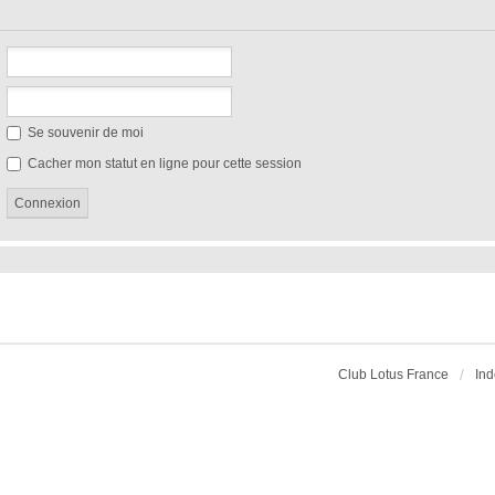
Se souvenir de moi
Cacher mon statut en ligne pour cette session
Club Lotus France
Ind