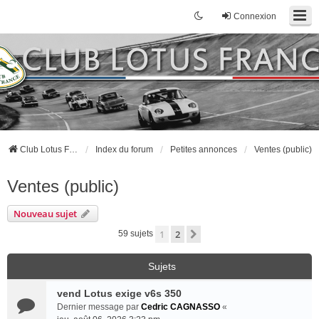
Connexion
Club Lotus France
Index du forum
Petites annonces
Ventes (public)
Ventes (public)
Nouveau sujet
1
2
Suivante
59 sujets
Sujets
vend Lotus exige v6s 350
Dernier message par
Cedric CAGNASSO
«