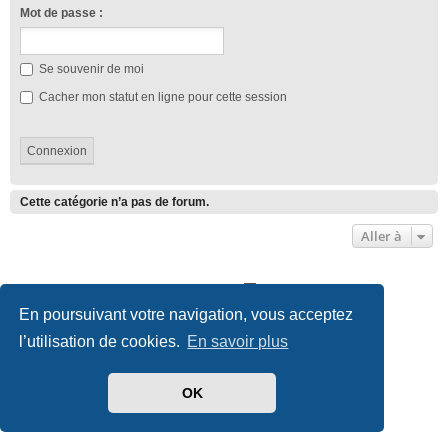
Mot de passe :
Se souvenir de moi
Cacher mon statut en ligne pour cette session
Cette catégorie n’a pas de forum.
Aller à
Club Lotus France
Index du forum
En poursuivant votre navigation, vous acceptez
Développé par
phpBB
® Forum Software © phpBB Limited
l’utilisation de cookies.
En savoir plus
Traduit par
phpBB-fr.com
Style we_universal created by
INVENTEA
|
nextgen
Confidentialité
|
Conditions
OK