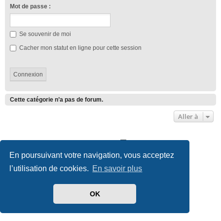
Mot de passe :
Se souvenir de moi
Cacher mon statut en ligne pour cette session
Cette catégorie n’a pas de forum.
Aller à
Club Lotus France
Index du forum
En poursuivant votre navigation, vous acceptez
Développé par
phpBB
® Forum Software © phpBB Limited
l’utilisation de cookies.
En savoir plus
Traduit par
phpBB-fr.com
Style we_universal created by
INVENTEA
|
nextgen
Confidentialité
|
Conditions
OK