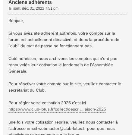
Anciens adhérents
M
sam. déc. 31, 2022 7:51 pm
e
s
Bonjour,
s
a
Si vous avez été adhérent autrefois, votre compte sur le
g
forum est actuellement désactivé, et donc la procédure de
e
l'oubli du mot de passe ne fonctionnera pas.
Coté adhésion, nous archivons les comptes qui n'ont pas
renouvelés leur cotisation le lendemain de l'Assemblée
Générale.
Pour réactiver votre compte sur le site, veuillez contacter le
secrétariat du Club.
Pour régler votre cotisation 2025 c'est ici
https://www.club-lotus.fr/collect/descr ... aison-2025
une fois votre cotisation reprise, veuillez nous contacter à
l'adresse email
webmaster@club-lotus.fr
pour que nous
réactivions votre compte sur le forum.