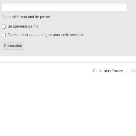
J’ai oublié mon mot de passe
Se souvenir de moi
Cacher mon statut en ligne pour cette session
Club Lotus France
Ind