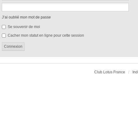
J’ai oublié mon mot de passe
Se souvenir de moi
Cacher mon statut en ligne pour cette session
Club Lotus France
Ind